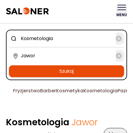
MENU
Szukaj
Fryzjerstwo
Barber
Kosmetyka
Kosmetologia
Pazno
Kosmetologia
Jawor