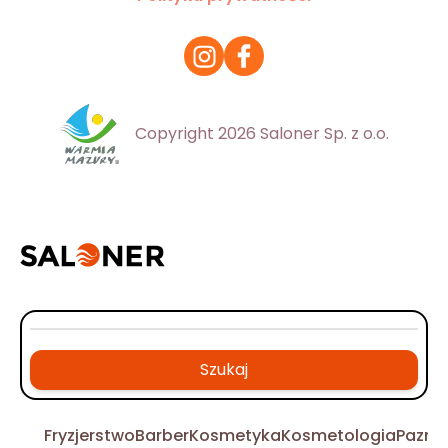
Copyright 2026 Saloner Sp. z o.o.
Szukaj
Fryzjerstwo
Barber
Kosmetyka
Kosmetologia
Pazno