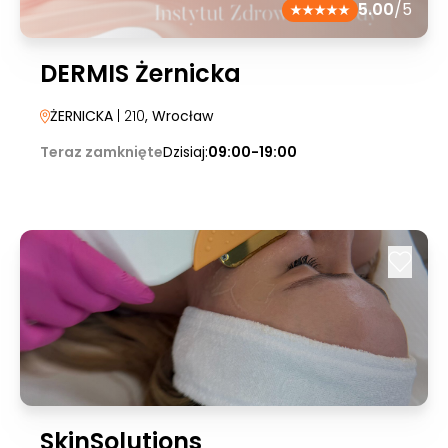
5.00
/5
DERMIS Żernicka
ŻERNICKA
| 210
, Wrocław
Teraz zamknięte
Dzisiaj:
09:00-19:00
SkinSolutions