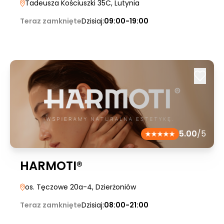
Tadeusza Kościuszki 35C
, Lutynia
Teraz zamknięte
Dzisiaj:
09:00-19:00
5.00
/5
HARMOTI®
os. Tęczowe 20a-4
, Dzierżoniów
Teraz zamknięte
Dzisiaj:
08:00-21:00