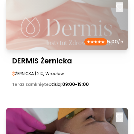
5.00
/5
DERMIS Żernicka
ŻERNICKA
| 210
, Wrocław
Teraz zamknięte
Dzisiaj:
09:00-19:00