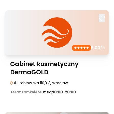
5.00
/5
Gabinet kosmetyczny
DermaGOLD
ul. Stabłowicka 110/U3
, Wrocław
Teraz zamknięte
Dzisiaj:
10:00-20:00