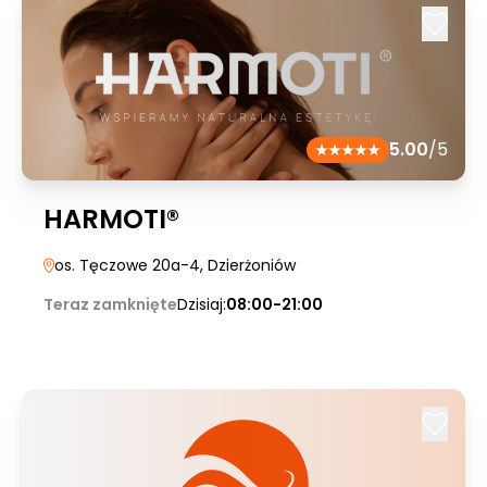
5.00
/5
HARMOTI®
os. Tęczowe 20a-4
, Dzierżoniów
Teraz zamknięte
Dzisiaj:
08:00-21:00