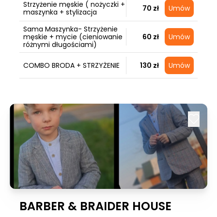
Strzyżenie męskie ( nożyczki +
70 zł
Umów
maszynka + stylizacja
Sama Maszynka- Strzyżenie
męskie + mycie (cieniowanie
60 zł
Umów
różnymi długościami)
COMBO BRODA + STRZYŻENIE
130 zł
Umów
BARBER & BRAIDER HOUSE