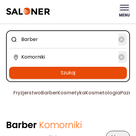
MENU
Szukaj
Fryzjerstwo
Barber
Kosmetyka
Kosmetologia
Pazno
Barber
Komorniki