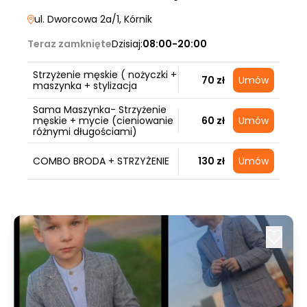
ul. Dworcowa 2a/1
, Kórnik
Teraz zamknięte
Dzisiaj:
08:00-20:00
Strzyżenie męskie ( nożyczki +
70 zł
Umów
maszynka + stylizacja
Sama Maszynka- Strzyżenie
męskie + mycie (cieniowanie
60 zł
Umów
różnymi długościami)
COMBO BRODA + STRZYŻENIE
130 zł
Umów