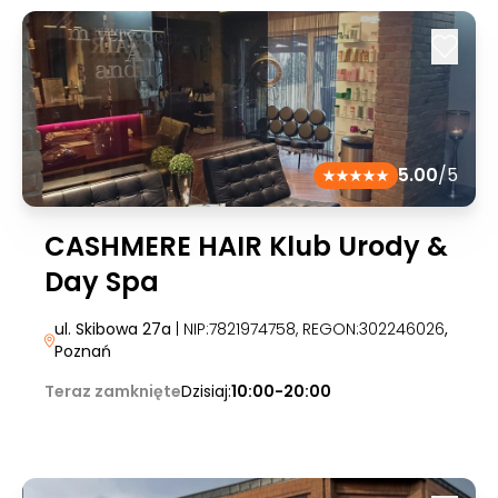
5.00
/5
CASHMERE HAIR Klub Urody &
Day Spa
ul. Skibowa 27a
| NIP:7821974758, REGON:302246026
,
Poznań
Teraz zamknięte
Dzisiaj:
10:00-20:00