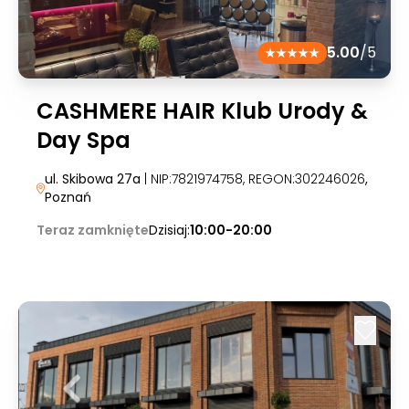
5.00
/5
CASHMERE HAIR Klub Urody &
Day Spa
ul. Skibowa 27a
| NIP:7821974758, REGON:302246026
,
Poznań
Teraz zamknięte
Dzisiaj:
10:00-20:00