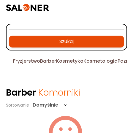
Szukaj
Fryzjerstwo
Barber
Kosmetyka
Kosmetologia
Pazno
Barber
Komorniki
Domyślnie
Sortowanie