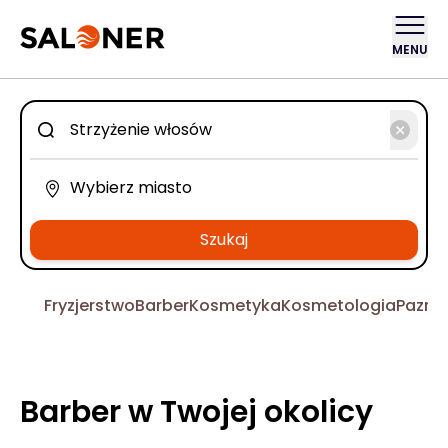
MENU
Szukaj
Fryzjerstwo
Barber
Kosmetyka
Kosmetologia
Pazno
Barber w Twojej okolicy