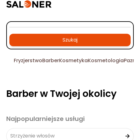
Szukaj
Fryzjerstwo
Barber
Kosmetyka
Kosmetologia
Pazno
Barber w Twojej okolicy
Najpopularniejsze usługi
Strzyżenie włosów