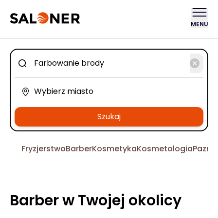
MENU
Szukaj
Fryzjerstwo
Barber
Kosmetyka
Kosmetologia
Pazno
Barber w Twojej okolicy