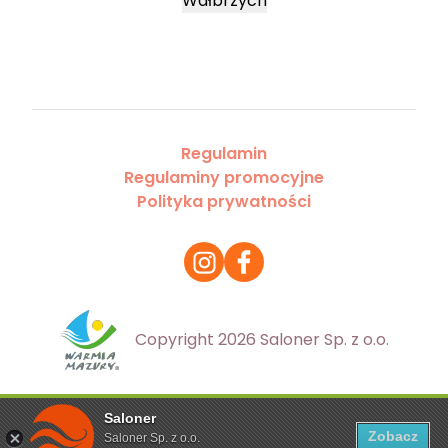
Wałbrzych
Regulamin
Regulaminy promocyjne
Polityka prywatności
Copyright 2026 Saloner Sp. z o.o.
Saloner
Ta strona korzysta z plików cookies. Aby dowiedzieć się
Zobacz
Saloner Sp. z o.o.