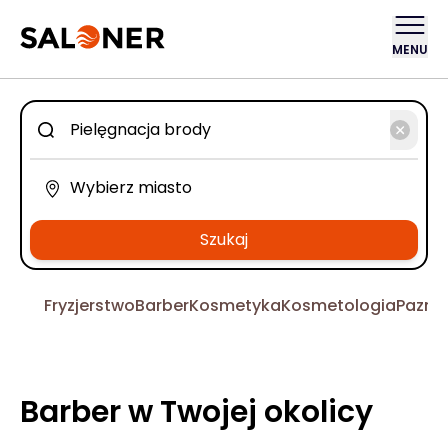
MENU
Szukaj
Fryzjerstwo
Barber
Kosmetyka
Kosmetologia
Pazno
Barber w Twojej okolicy