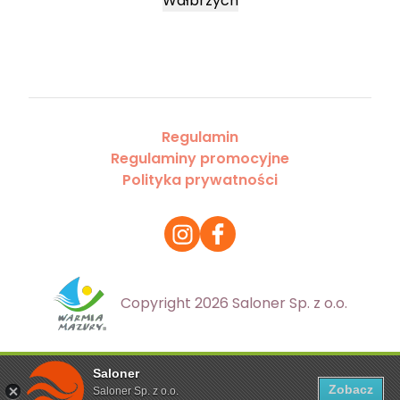
Wałbrzych
Regulamin
Regulaminy promocyjne
Polityka prywatności
Copyright 2026 Saloner Sp. z o.o.
Saloner
Ta strona korzysta z plików cookies. Aby dowiedzieć się
Zobacz
Saloner Sp. z o.o.