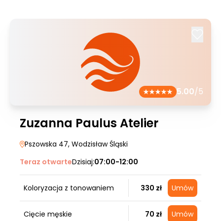
5.00
/5
Zuzanna Paulus Atelier
Pszowska 47
, Wodzisław Śląski
Teraz otwarte
Dzisiaj:
07:00-12:00
Koloryzacja z tonowaniem
330 zł
Umów
Cięcie męskie
70 zł
Umów