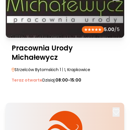
5.00
/5
Pracownia Urody
Michałewycz
Strzelców Bytomskich 1
| 1
, Krapkowice
Teraz otwarte
Dzisiaj:
08:00-15:00