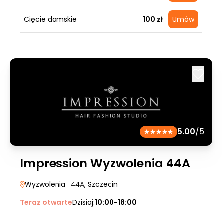
Cięcie damskie
100 zł
Umów
5.00
/5
Impression Wyzwolenia 44A
Wyzwolenia
| 44A
, Szczecin
Teraz otwarte
Dzisiaj:
10:00-18:00