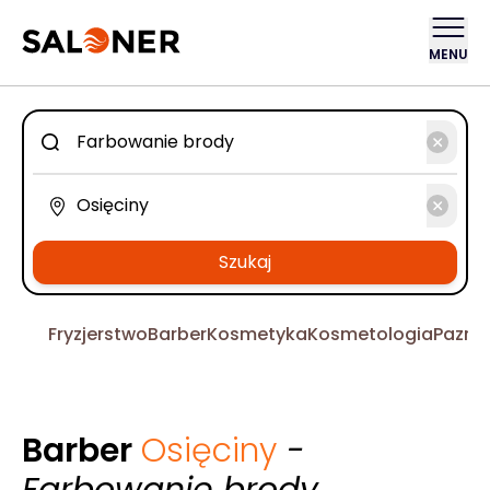
MENU
Szukaj
Fryzjerstwo
Barber
Kosmetyka
Kosmetologia
Pazno
Barber
Osięciny
-