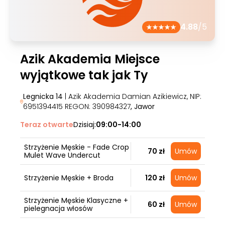
4.88
/5
Azik Akademia Miejsce
wyjątkowe tak jak Ty
Legnicka 14
| Azik Akademia Damian Azikiewicz, NIP:
6951394415 REGON: 390984327
, Jawor
Teraz otwarte
Dzisiaj:
09:00-14:00
Strzyżenie Męskie - Fade Crop
70 zł
Umów
Mulet Wave Undercut
Strzyżenie Męskie + Broda
120 zł
Umów
Strzyżenie Męskie Klasyczne +
60 zł
Umów
pielegnacja włosów