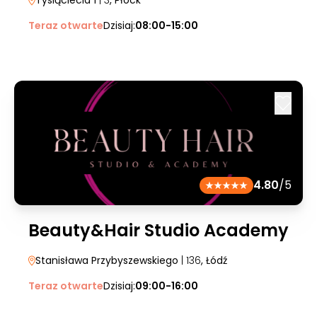
Tysiąclecia 1
| 3
, Płock
Teraz otwarte
Dzisiaj:
08:00-15:00
4.80
/5
Beauty&Hair Studio Academy
Stanisława Przybyszewskiego
| 136
, Łódź
Teraz otwarte
Dzisiaj:
09:00-16:00