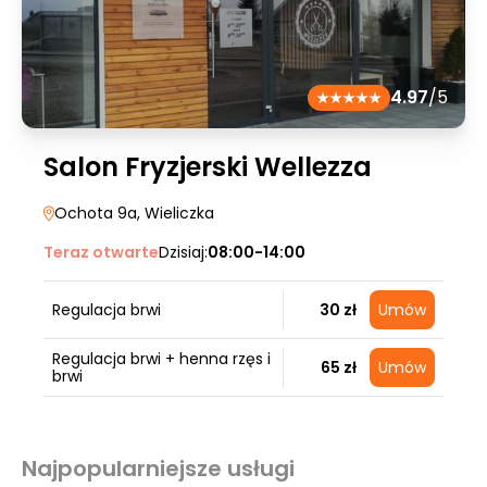
4.97
/5
Salon Fryzjerski Wellezza
Ochota 9a
, Wieliczka
Teraz otwarte
Dzisiaj:
08:00-14:00
Regulacja brwi
30 zł
Umów
Regulacja brwi + henna rzęs i
65 zł
Umów
brwi
Najpopularniejsze usługi