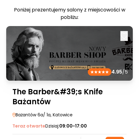
Poniżej prezentujemy salony z miejscowości w
pobliżu:
4.95
/5
The Barber&#39;s Knife
Bażantów
Bażantów 6a/ 1a
, Katowice
Teraz otwarte
Dzisiaj:
09:00-17:00