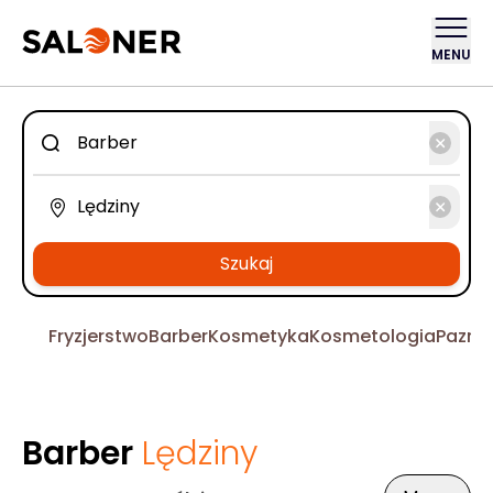
MENU
Szukaj
Fryzjerstwo
Barber
Kosmetyka
Kosmetologia
Pazno
Barber
Lędziny