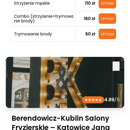
Strzyżenie męskie
110 zł
Umów
Combo (strzyżenie+trymowa
160 zł
Umów
nie brody)
Trymowanie brody
60 zł
Umów
4.89
/5
Berendowicz-Kublin Salony
Fryzjerskie – Katowice Jana