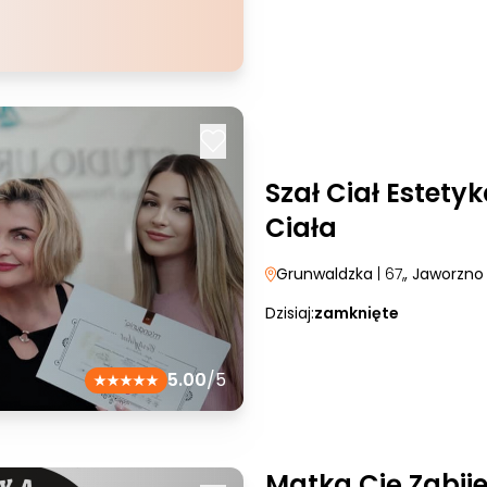
Szał Ciał Estetyk
Ciała
Grunwaldzka
| 67,
, Jaworzno
Dzisiaj:
zamknięte
5.00
/5
Matka Cię Zabij