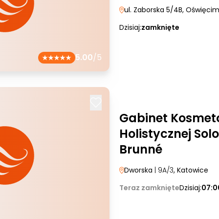
ul. Zaborska 5/4B
, Oświęci
Dzisiaj:
zamknięte
5.00
/5
Gabinet Kosmeto
Holistycznej Sol
Brunné
Dworska
| 9A/3
, Katowice
Teraz zamknięte
Dzisiaj:
07:0