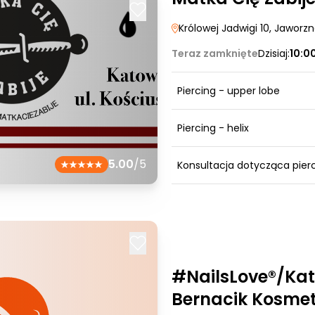
Królowej Jadwigi 10
, Jaworz
Teraz zamknięte
Dzisiaj:
10:0
Piercing - upper lobe
Piercing - helix
5.00
/5
Konsultacja dotycząca pier
#NailsLove®/Ka
Bernacik Kosmet