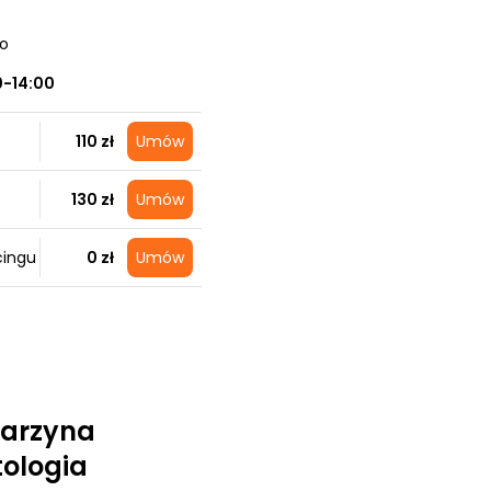
no
0-14:00
110 zł
Umów
130 zł
Umów
cingu
0 zł
Umów
tarzyna
ologia