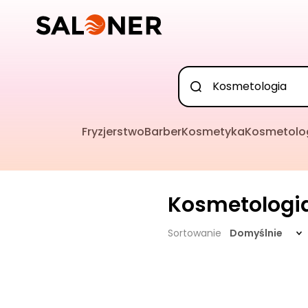
Fryzjerstwo
Barber
Kosmetyka
Kosmetolo
Kosmetologi
Sortowanie
Domyślnie