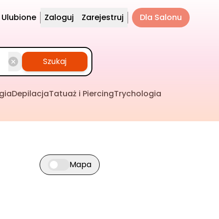
Ulubione
Zaloguj
Zarejestruj
Dla Salonu
Szukaj
gia
Depilacja
Tatuaż i Piercing
Trychologia
Mapa
Przełącz widok mapy