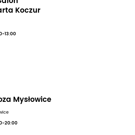
Salon
rta Koczur
0-13:00
oza Mysłowice
owice
0-20:00