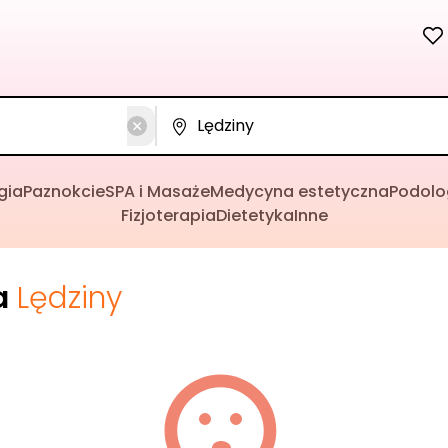
gia
Paznokcie
SPA i Masaże
Medycyna estetyczna
Podolo
Fizjoterapia
Dietetyka
Inne
a
Lędziny