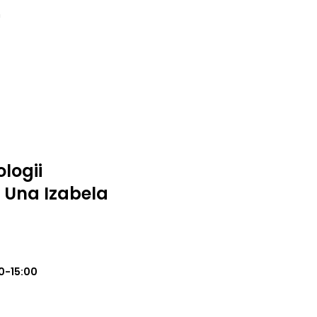
m
logii
o Una Izabela
0-15:00