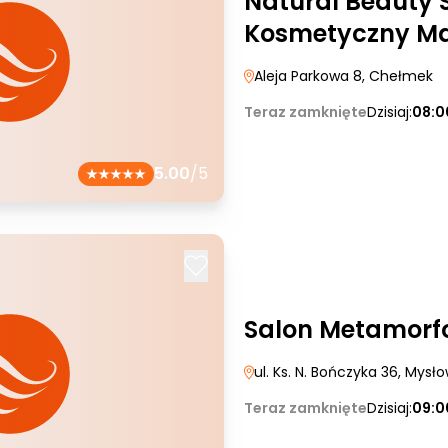
Natural Beauty 
Kosmetyczny Ma
Aleja Parkowa 8
, Chełmek
Teraz zamknięte
Dzisiaj:
08:0
5.00
/5
Salon Metamorf
ul. Ks. N. Bończyka 36
, Mysł
Teraz zamknięte
Dzisiaj:
09:0