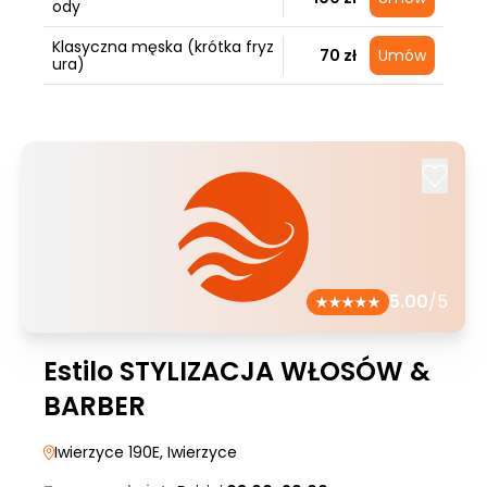
ody
Klasyczna męska (krótka fryz
70 zł
Umów
ura)
5.00
/5
Estilo STYLIZACJA WŁOSÓW &
BARBER
Iwierzyce 190E
, Iwierzyce