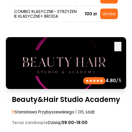
COMBO KLASYCZNE- STRZYŻEN
100 zł
Umów
IE KLASYCZNE+ BRODA
4.80
/5
Beauty&Hair Studio Academy
Stanisława Przybyszewskiego
| 136
, Łódź
Teraz zamknięte
Dzisiaj:
09:00-19:00