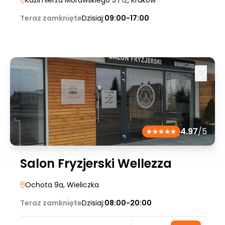
Kazimierza Morawskiego 5
| 12
, Kraków
Teraz zamknięte
Dzisiaj:
09:00-17:00
4.97
/5
Salon Fryzjerski Wellezza
Ochota 9a
, Wieliczka
Teraz zamknięte
Dzisiaj:
08:00-20:00