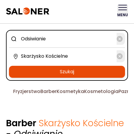
MENU
Szukaj
Fryzjerstwo
Barber
Kosmetyka
Kosmetologia
Pazno
Barber
Skarżysko Kościelne