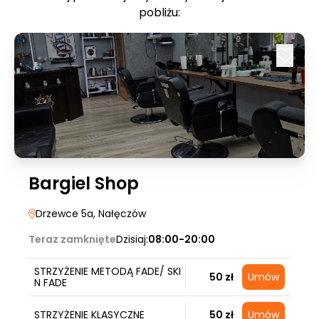
pobliżu:
Bargiel Shop
Drzewce 5a
, Nałęczów
Teraz zamknięte
Dzisiaj:
08:00-20:00
STRZYŻENIE METODĄ FADE/ SKI
50 zł
Umów
N FADE
STRZYŻENIE KLASYCZNE
50 zł
Umów