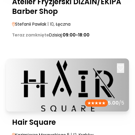
Atelier Fryzjerski DIZAIN/EKIPA
Barber Shop
Stefanii Pawlak
| 10
, Łęczna
Teraz zamknięte
Dzisiaj:
09:00-18:00
5.00
/5
Hair Square