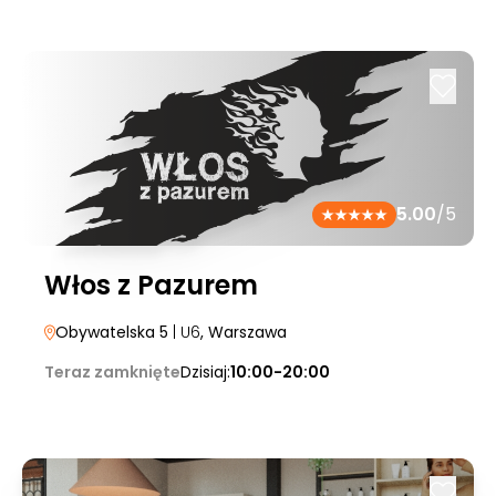
5.00
/5
Włos z Pazurem
Obywatelska 5
| U6
, Warszawa
Teraz zamknięte
Dzisiaj:
10:00-20:00