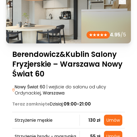
4.95
/5
Berendowicz&Kublin Salony
Fryzjerskie – Warszawa Nowy
Świat 60
Nowy Świat 60
| wejście do salonu od ulicy
Ordynackiej
, Warszawa
Teraz zamknięte
Dzisiaj:
09:00-21:00
Strzyżenie męskie
130 zł
Umów
Strzyżenie brody - maszynka
55 zł
Umów