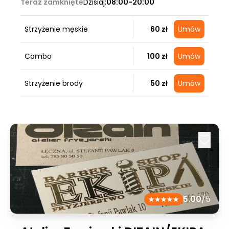
Teraz zamknięte
Dzisiaj:
08:00-20:00
Strzyżenie męskie
60 zł
Umów
Combo
100 zł
Umów
Strzyżenie brody
50 zł
Umów
5.00
/5