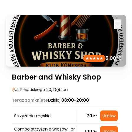
5.00
/5
Barber and Whisky Shop
ul. Piłsudskiego 20
, Dębica
Teraz zamknięte
Dzisiaj:
08:00-20:00
Strzyżenie męskie
70 zł
Umów
Combo strzyżenie włosów i br
100 zł
Umów