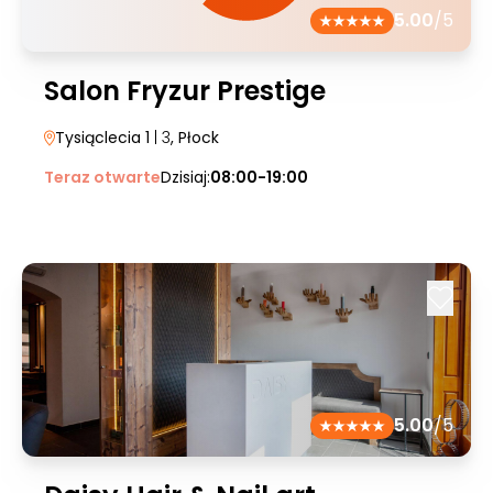
5.00
/5
Salon Fryzur Prestige
Tysiąclecia 1
| 3
, Płock
Teraz otwarte
Dzisiaj:
08:00-19:00
5.00
/5