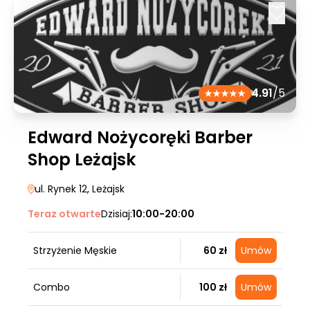
4.91
/5
Edward Nożycoręki Barber
Shop Leżajsk
ul. Rynek 12
, Leżajsk
Teraz otwarte
Dzisiaj:
10:00-20:00
Strzyżenie Męskie
60 zł
Umów
Combo
100 zł
Umów