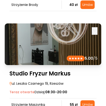
Strzyżenie Brody
40 zł
Umów
5.00
/5
Studio Fryzur Markus
ul. Leszka Czarnego 19
, Rzeszów
Teraz otwarte
Dzisiaj:
08:30-20:00
Strzyżenie Maszynką
55 zł
Umów