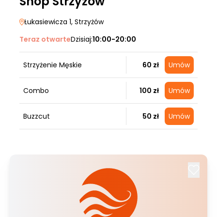
Shop Strzyżów
Łukasiewicza 1
, Strzyżów
Teraz otwarte
Dzisiaj:
10:00-20:00
Strzyżenie Męskie
60 zł
Umów
Combo
100 zł
Umów
Buzzcut
50 zł
Umów