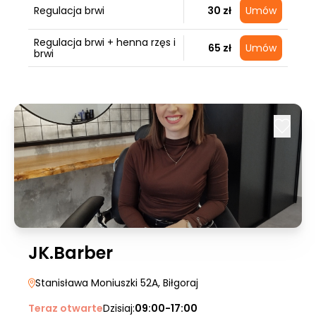
Regulacja brwi
30 zł
Umów
Regulacja brwi + henna rzęs i
65 zł
Umów
brwi
JK.Barber
Stanisława Moniuszki 52A
, Biłgoraj
Teraz otwarte
Dzisiaj:
09:00-17:00