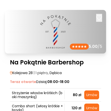
5.00
/5
Na Pokątnie Barbershop
Kolejowa 28
| 1 piętro
, Dębica
Teraz otwarte
Dzisiaj:
08:00-18:00
Strzyżenie włosów krótkich (b
80 zł
Umów
oki maszynką)
Combo short (włosy krótkie +
120 zł
Umów
broda)