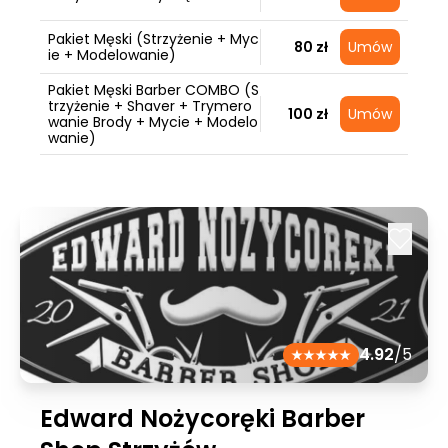
Pakiet Męski (Strzyżenie + Myc
80 zł
Umów
ie + Modelowanie)
Pakiet Męski Barber COMBO (S
trzyżenie + Shaver + Trymero
100 zł
Umów
wanie Brody + Mycie + Modelo
wanie)
4.92
/5
Edward Nożycoręki Barber