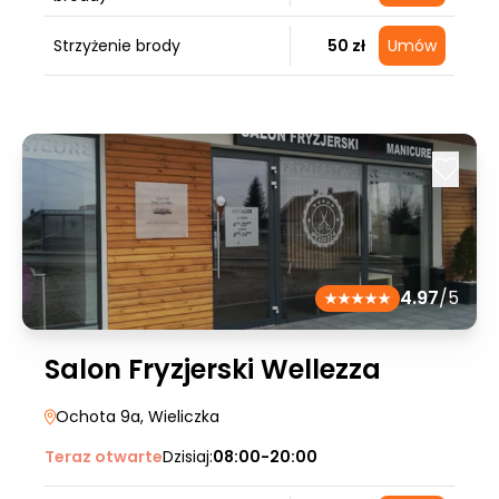
Strzyżenie brody
50 zł
Umów
4.97
/5
Salon Fryzjerski Wellezza
Ochota 9a
, Wieliczka
Teraz otwarte
Dzisiaj:
08:00-20:00