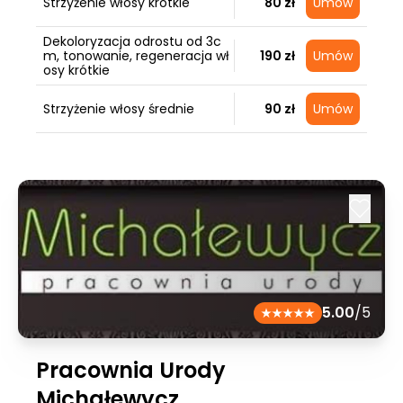
Strzyżenie włosy krótkie
80 zł
Umów
Dekoloryzacja odrostu od 3c
m, tonowanie, regeneracja wł
190 zł
Umów
osy krótkie
Strzyżenie włosy średnie
90 zł
Umów
5.00
/5
Pracownia Urody
Michałewycz