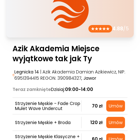
4.88
/5
Azik Akademia Miejsce
wyjątkowe tak jak Ty
Legnicka 14
| Azik Akademia Damian Azikiewicz, NIP:
6951394415 REGON: 390984327
, Jawor
Teraz zamknięte
Dzisiaj:
09:00-14:00
Strzyżenie Męskie - Fade Crop
70 zł
Umów
Mulet Wave Undercut
Strzyżenie Męskie + Broda
120 zł
Umów
Strzyżenie Męskie Klasyczne +
60 zł
Umów