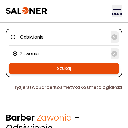
MENU
Szukaj
Fryzjerstwo
Barber
Kosmetyka
Kosmetologia
Pazno
Barber
Zawonia
-