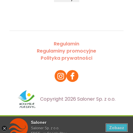
Regulamin
Regulaminy promocyjne
Polityka prywatności
Copyright 2026 Saloner Sp. z o.o.
Saloner
Ta strona korzysta z plików cookies. Aby dowiedzieć się
Zobacz
Saloner Sp. z o.o.
więcej zapoznaj się z
polityką prywatności