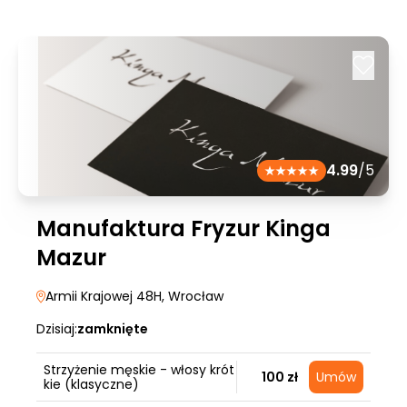
4.99
/5
Manufaktura Fryzur Kinga
Mazur
Armii Krajowej 48H
, Wrocław
Dzisiaj:
zamknięte
Strzyżenie męskie - włosy krót
100 zł
Umów
kie (klasyczne)