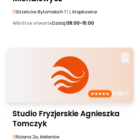
Strzelców Bytomskich 1
| 1
, Krapkowice
Wkrótce otwarte
Dzisiaj:
08:00-15:00
5.00
/5
Studio Fryzjerskie Agnieszka
Tomczyk
Różana 2a
, Malanów