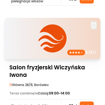
pielegnacja włosów
4.13
/5
Salon fryzjerski Wiczyńska
Iwona
Główna 2B/8
, Borówiec
Teraz zamknięte
Dzisiaj:
09:00-14:00