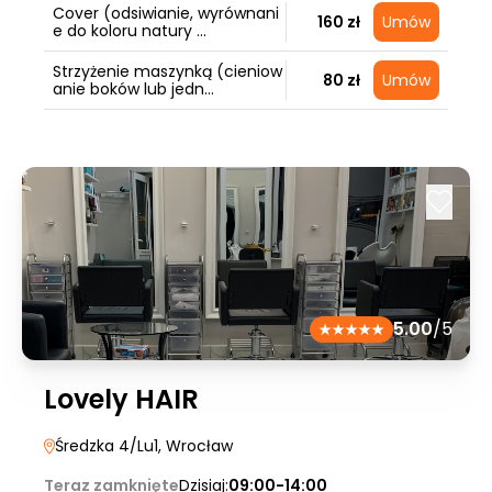
Cover (odsiwianie, wyrównani
160 zł
Umów
e do koloru natury ...
Strzyżenie maszynką (cieniow
80 zł
Umów
anie boków lub jedn...
5.00
/5
Lovely HAIR
Średzka 4/Lu1
, Wrocław
Teraz zamknięte
Dzisiaj:
09:00-14:00