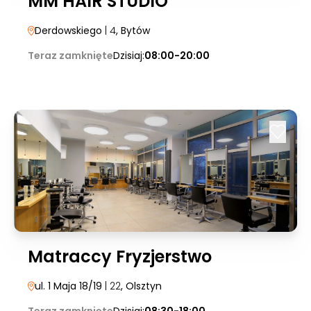
MM HAIR STUDIO
Derdowskiego
| 4
, Bytów
Teraz zamknięte
Dzisiaj:
08:00-20:00
Matraccy Fryzjerstwo
ul. 1 Maja 18/19
| 22
, Olsztyn