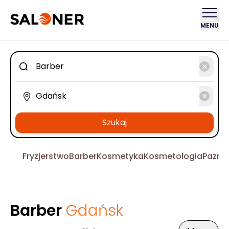
MENU
Szukaj
Fryzjerstwo
Barber
Kosmetyka
Kosmetologia
Pazno
Barber
Gdańsk