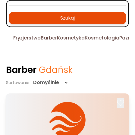
Szukaj
Fryzjerstwo
Barber
Kosmetyka
Kosmetologia
Pazno
Barber
Gdańsk
Domyślnie
Sortowanie