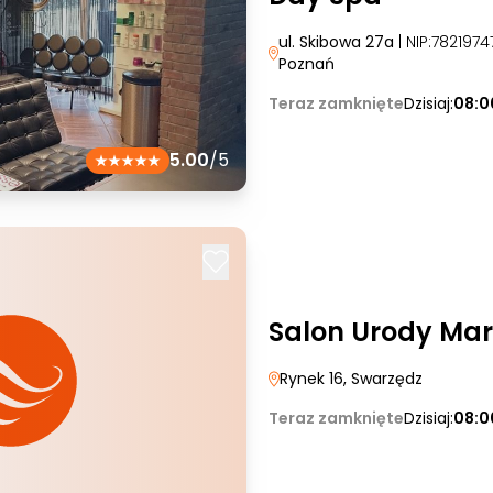
ul. Skibowa 27a
| NIP:782197
Poznań
Teraz zamknięte
Dzisiaj:
08:0
5.00
/5
Salon Urody Mar
Rynek 16
, Swarzędz
Teraz zamknięte
Dzisiaj:
08:0