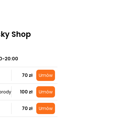
sky Shop
0-20:00
70 zł
Umów
brody
100 zł
Umów
70 zł
Umów