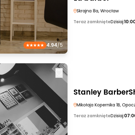
Skrajna 8a
, Wrocław
Teraz zamknięte
Dzisiaj:
10:0
4.94
/5
Stanley Barber
Mikołaja Kopernika 1B
, Opoc
Teraz zamknięte
Dzisiaj:
07:0