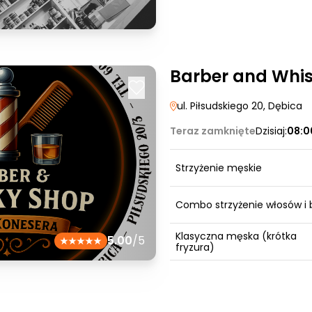
Barber and Whi
ul. Piłsudskiego 20
, Dębica
Teraz zamknięte
Dzisiaj:
08:0
Strzyżenie męskie
Combo strzyżenie włosów i 
Klasyczna męska (krótka
5.00
/5
fryzura)