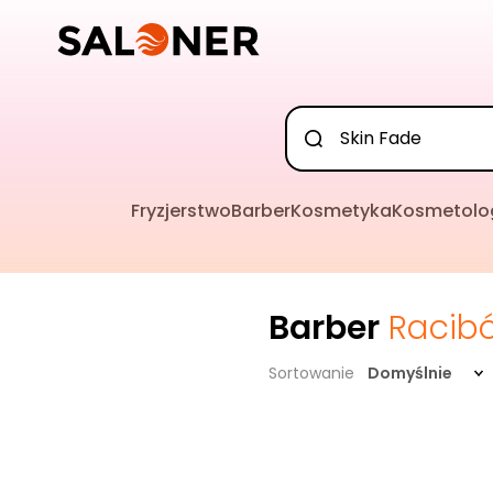
Fryzjerstwo
Barber
Kosmetyka
Kosmetolo
Barber
Racibó
Sortowanie
Domyślnie