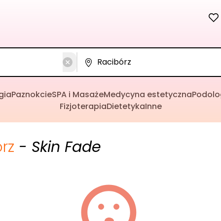
gia
Paznokcie
SPA i Masaże
Medycyna estetyczna
Podolo
Fizjoterapia
Dietetyka
Inne
rz
- Skin Fade