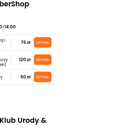
rberShop
0-14:00
ą i
75 zł
Umów
przy
120 zł
Umów
ie)
dy
50 zł
Umów
Klub Urody &