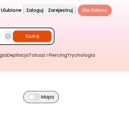
Ulubione
Zaloguj
Zarejestruj
Dla Salonu
Szukaj
gia
Depilacja
Tatuaż i Piercing
Trychologia
Mapa
Przełącz widok mapy