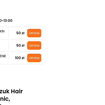
0-13:00
KIN
50 zł
Umów
50 zł
Umów
ENIE
100 zł
Umów
zuk Hair
nic,