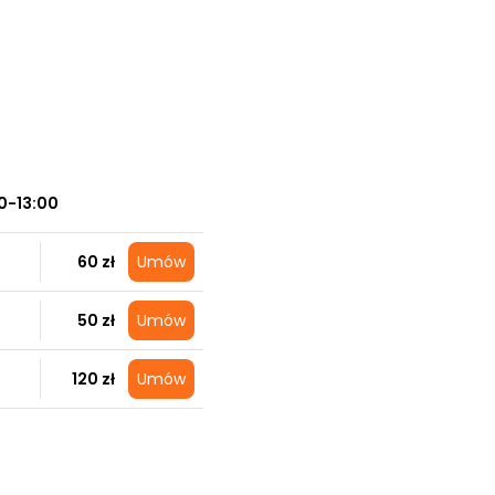
0-13:00
60 zł
Umów
50 zł
Umów
120 zł
Umów