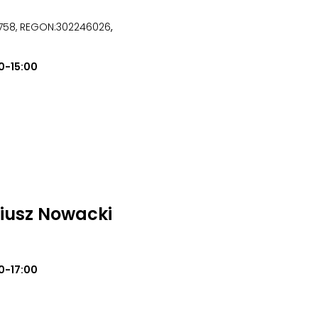
4758, REGON:302246026
,
0-15:00
iusz Nowacki
0-17:00