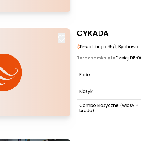
CYKADA
Piłsudskiego 35/1
, Bychawa
Teraz zamknięte
Dzisiaj:
08:0
Fade
Klasyk
Combo klasyczne (włosy +
broda)