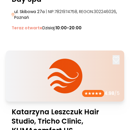
ul. Skibowa 27a
| NIP:7821974758, REGON:302246026
,
Poznań
Teraz otwarte
Dzisiaj:
10:00-20:00
4.98
/5
Katarzyna Leszczuk Hair
Studio, Tricho Clinic,