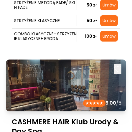
STRZYŻENIE METODĄ FADE/ SKI
50 zł
Umów
N FADE
STRZYŻENIE KLASYCZNE
50 zł
Umów
COMBO KLASYCZNE- STRZYŻEN
100 zł
Umów
IE KLASYCZNE+ BRODA
5.00
/5
CASHMERE HAIR Klub Urody &
Day Spa