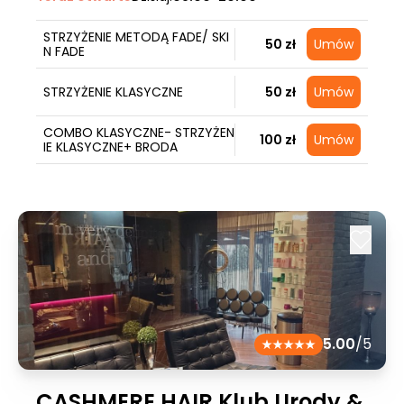
STRZYŻENIE METODĄ FADE/ SKI
50 zł
Umów
N FADE
STRZYŻENIE KLASYCZNE
50 zł
Umów
COMBO KLASYCZNE- STRZYŻEN
100 zł
Umów
IE KLASYCZNE+ BRODA
5.00
/5
CASHMERE HAIR Klub Urody &