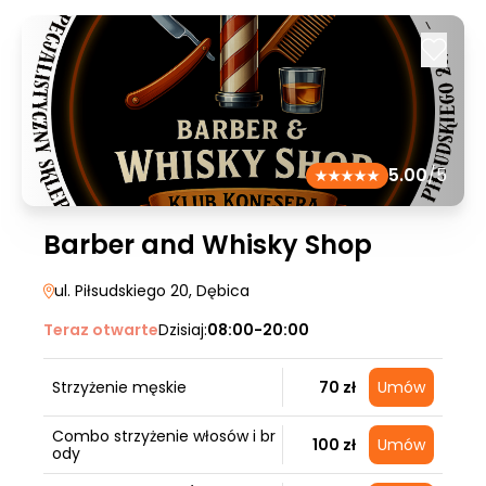
5.00
/5
Barber and Whisky Shop
ul. Piłsudskiego 20
, Dębica
Teraz otwarte
Dzisiaj:
08:00-20:00
Strzyżenie męskie
70 zł
Umów
Combo strzyżenie włosów i br
100 zł
Umów
ody