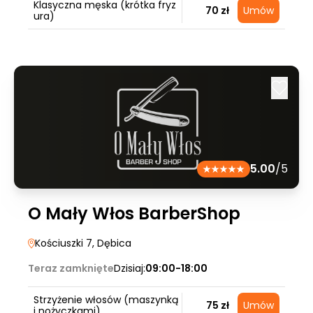
Klasyczna męska (krótka fryz
70 zł
Umów
ura)
5.00
/5
O Mały Włos BarberShop
Kościuszki 7
, Dębica
Teraz zamknięte
Dzisiaj:
09:00-18:00
Strzyżenie włosów (maszynką
75 zł
Umów
i nożyczkami)