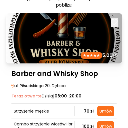
pobliżu:
5.00
/5
Barber and Whisky Shop
ul. Piłsudskiego 20
, Dębica
Teraz otwarte
Dzisiaj:
08:00-20:00
Strzyżenie męskie
70 zł
Umów
Combo strzyżenie włosów i br
100 zł
Umów