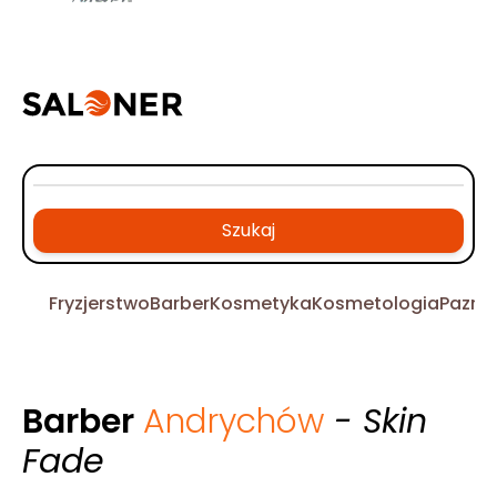
Szukaj
Fryzjerstwo
Barber
Kosmetyka
Kosmetologia
Pazno
Barber
Andrychów
- Skin
Fade