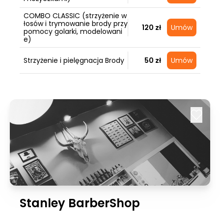
COMBO CLASSIC (strzyżenie w
łosów i trymowanie brody przy
120 zł
Umów
pomocy golarki, modelowani
e)
Strzyżenie i pielęgnacja Brody
50 zł
Umów
Stanley BarberShop