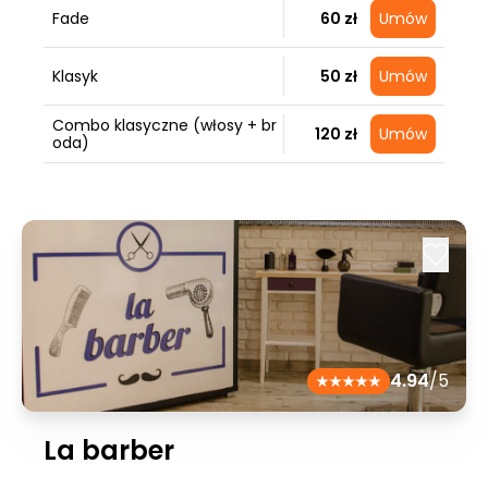
Fade
60 zł
Umów
Klasyk
50 zł
Umów
Combo klasyczne (włosy + br
120 zł
Umów
oda)
4.94
/5
La barber