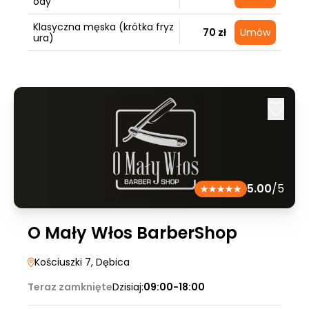
ody
Klasyczna męska (krótka fryz
70 zł
Umów
ura)
5.00
/5
O Mały Włos BarberShop
Kościuszki 7
, Dębica
Teraz zamknięte
Dzisiaj:
09:00-18:00