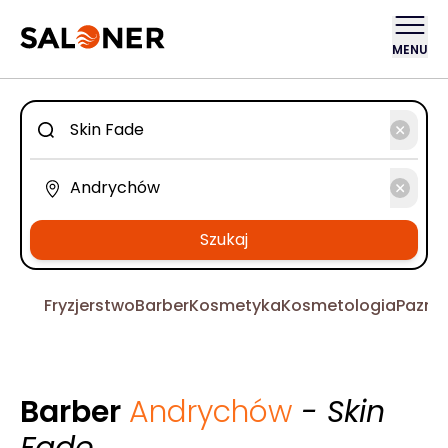
MENU
Szukaj
Fryzjerstwo
Barber
Kosmetyka
Kosmetologia
Pazno
Barber
Andrychów
- Skin