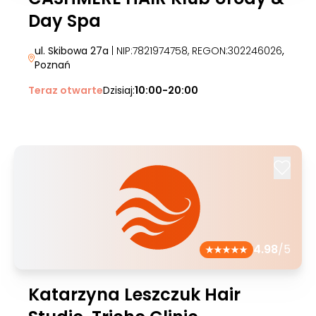
Day Spa
ul. Skibowa 27a
| NIP:7821974758, REGON:302246026
,
Poznań
Teraz otwarte
Dzisiaj:
10:00-20:00
4.98
/5
Katarzyna Leszczuk Hair