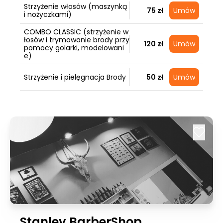
Strzyżenie włosów (maszynką
75 zł
Umów
i nożyczkami)
COMBO CLASSIC (strzyżenie w
łosów i trymowanie brody przy
120 zł
Umów
pomocy golarki, modelowani
e)
Strzyżenie i pielęgnacja Brody
50 zł
Umów
Stanley BarberShop