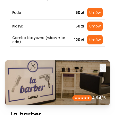
Fade
60 zł
Umów
Klasyk
50 zł
Umów
Combo klasyczne (włosy + br
120 zł
Umów
oda)
4.94
/5
La barber