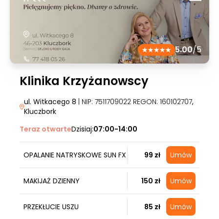
5.00
/5
Klinika Krzyżanowscy
ul. Witkacego 8
| NIP: 7511709022 REGON: 160102707
,
Kluczbork
Teraz otwarte
Dzisiaj:
07:00-14:00
OPALANIE NATRYSKOWE SUN FX
99 zł
Umów
MAKIJAŻ DZIENNY
150 zł
Umów
PRZEKŁUCIE USZU
85 zł
Umów