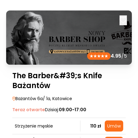
4.95
/5
The Barber&#39;s Knife
Bażantów
Bażantów 6a/ 1a
, Katowice
Teraz otwarte
Dzisiaj:
09:00-17:00
Strzyżenie męskie
110 zł
Umów