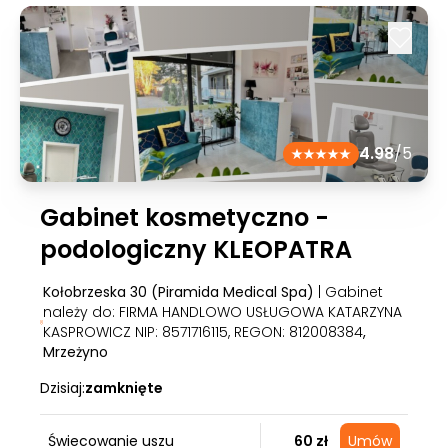
4.98
/5
Gabinet kosmetyczno -
podologiczny KLEOPATRA
Kołobrzeska 30 (Piramida Medical Spa)
| Gabinet
należy do: FIRMA HANDLOWO USŁUGOWA KATARZYNA
KASPROWICZ NIP: 8571716115, REGON: 812008384
,
Mrzeżyno
Dzisiaj:
zamknięte
Świecowanie uszu
60 zł
Umów