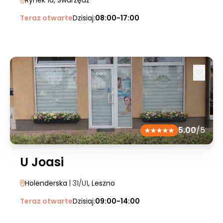
Rynek 16
, Swarzędz
Teraz otwarte
Dzisiaj:
08:00-17:00
5.00
/5
U Joasi
Holenderska
| 31/U1
, Leszno
Teraz otwarte
Dzisiaj:
09:00-14:00