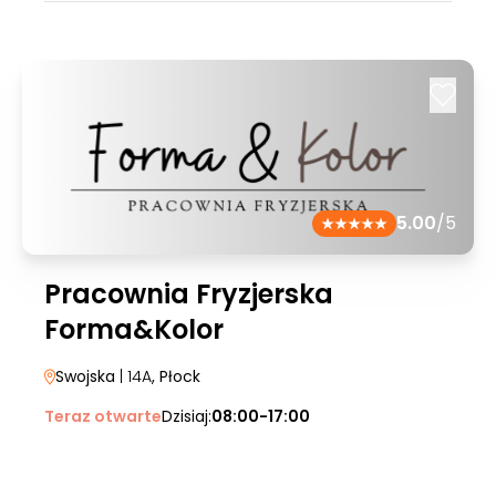
5.00
/5
Pracownia Fryzjerska
Forma&Kolor
Swojska
| 14A
, Płock
Teraz otwarte
Dzisiaj:
08:00-17:00