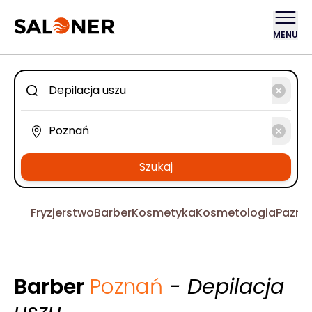
MENU
Szukaj
Fryzjerstwo
Barber
Kosmetyka
Kosmetologia
Pazno
Barber
Poznań
- Depilacja