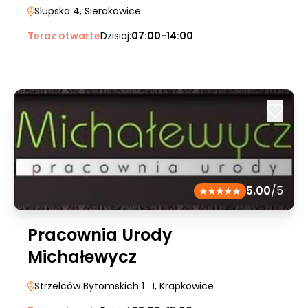
Slupska 4
, Sierakowice
Teraz otwarte
Dzisiaj:
07:00-14:00
5.00
/5
Pracownia Urody
Michałewycz
Strzelców Bytomskich 1
| 1
, Krapkowice