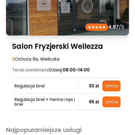
4.97
/5
Salon Fryzjerski Wellezza
Ochota 9a
, Wieliczka
Teraz zamknięte
Dzisiaj:
08:00-14:00
Regulacja brwi
30 zł
Umów
Regulacja brwi + henna rzęs i
65 zł
Umów
brwi
Najpopularniejsze usługi