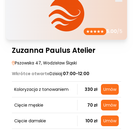
5.00
/5
Zuzanna Paulus Atelier
Pszowska 47
, Wodzisław Śląski
Wkrótce otwarte
Dzisiaj:
07:00-12:00
Koloryzacja z tonowaniem
330 zł
Umów
Cięcie męskie
70 zł
Umów
Cięcie damskie
100 zł
Umów