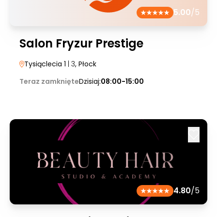
5.00
/5
Salon Fryzur Prestige
Tysiąclecia 1
| 3
, Płock
Teraz zamknięte
Dzisiaj:
08:00-15:00
4.80
/5