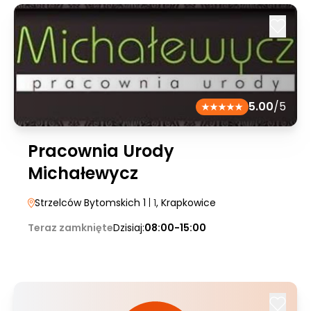
5.00
/5
Pracownia Urody
Michałewycz
Strzelców Bytomskich 1
| 1
, Krapkowice
Teraz zamknięte
Dzisiaj:
08:00-15:00