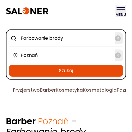
MENU
Szukaj
Fryzjerstwo
Barber
Kosmetyka
Kosmetologia
Pazno
Barber
Poznań
-