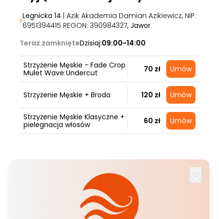
Legnicka 14
| Azik Akademia Damian Azikiewicz, NIP:
6951394415 REGON: 390984327
, Jawor
Teraz zamknięte
Dzisiaj:
09:00-14:00
Strzyżenie Męskie - Fade Crop
70 zł
Umów
Mulet Wave Undercut
Strzyżenie Męskie + Broda
120 zł
Umów
Strzyżenie Męskie Klasyczne +
60 zł
Umów
pielegnacja włosów