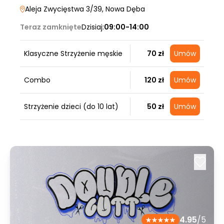
Aleja Zwycięstwa 3/39
, Nowa Dęba
Teraz zamknięte
Dzisiaj:
09:00-14:00
Klasyczne Strzyżenie męskie
70 zł
Umów
Combo
120 zł
Umów
Strzyżenie dzieci (do 10 lat)
50 zł
Umów
4.95
/5