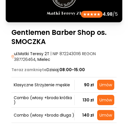
4.98
/5
Gentlemen Barber Shop os.
SMOCZKA
ul.Matki Teresy 2T
| NIP 8722430116 REGON
387726464
, Mielec
Teraz zamknięte
Dzisiaj:
08:00-15:00
Klasyczne Strzyżenie męskie
90 zł
Umów
Combo (włosy +broda krótka
130 zł
Umów
)
Combo (włosy +broda długa )
140 zł
Umów