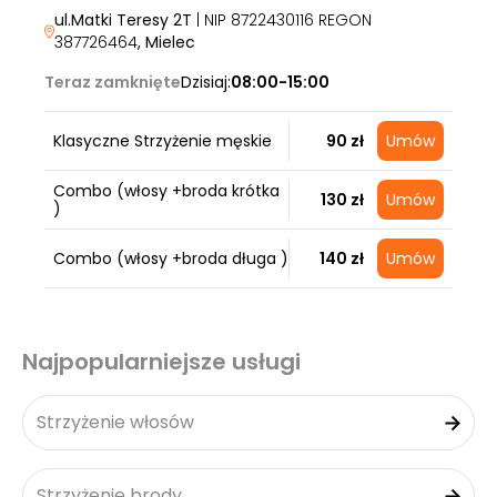
ul.Matki Teresy 2T
| NIP 8722430116 REGON
387726464
, Mielec
Teraz zamknięte
Dzisiaj:
08:00-15:00
Klasyczne Strzyżenie męskie
90 zł
Umów
Combo (włosy +broda krótka
130 zł
Umów
)
Combo (włosy +broda długa )
140 zł
Umów
Najpopularniejsze usługi
Strzyżenie włosów
Strzyżenie brody