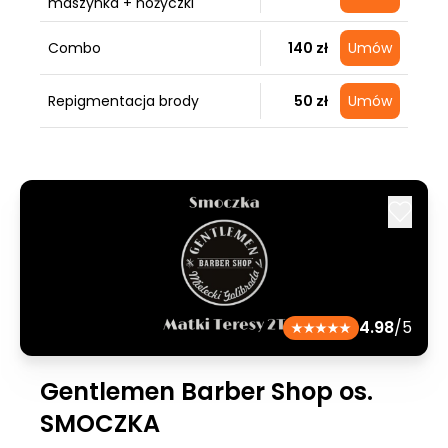
maszynka + nożyczki
Combo
140 zł
Umów
Repigmentacja brody
50 zł
Umów
4.98
/5
Gentlemen Barber Shop os.
SMOCZKA