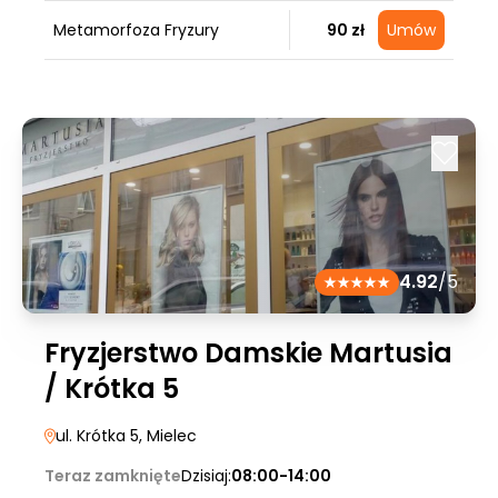
Metamorfoza Fryzury
90 zł
Umów
4.92
/5
Fryzjerstwo Damskie Martusia
/ Krótka 5
ul. Krótka 5
, Mielec
Teraz zamknięte
Dzisiaj:
08:00-14:00