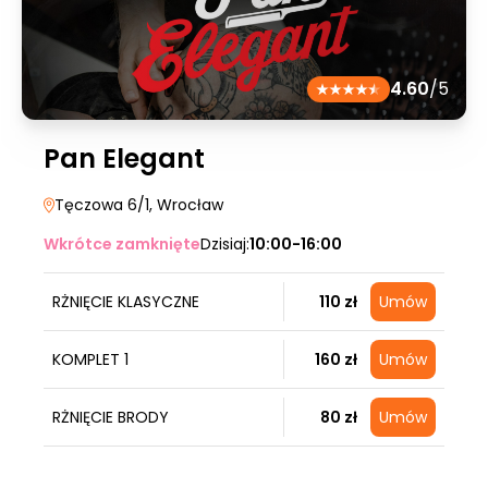
4.60
/5
Pan Elegant
Tęczowa 6/1
, Wrocław
Wkrótce zamknięte
Dzisiaj:
10:00-16:00
RŻNIĘCIE KLASYCZNE
110 zł
Umów
KOMPLET 1
160 zł
Umów
RŻNIĘCIE BRODY
80 zł
Umów