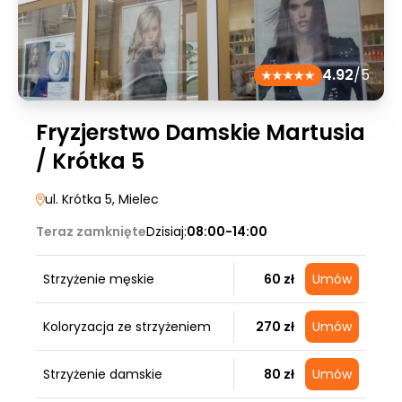
4.92
/5
Fryzjerstwo Damskie Martusia
/ Krótka 5
ul. Krótka 5
, Mielec
Teraz zamknięte
Dzisiaj:
08:00-14:00
Strzyżenie męskie
60 zł
Umów
Koloryzacja ze strzyżeniem
270 zł
Umów
Strzyżenie damskie
80 zł
Umów