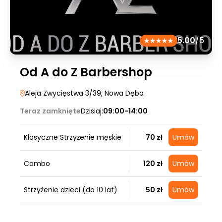
5.00
/5
Od A do Z Barbershop
Aleja Zwycięstwa 3/39
, Nowa Dęba
Teraz zamknięte
Dzisiaj:
09:00-14:00
Klasyczne Strzyżenie męskie
70 zł
Umów
Combo
120 zł
Umów
Strzyżenie dzieci (do 10 lat)
50 zł
Umów