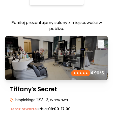
Poniżej prezentujemy salony z miejscowości w
pobliżu:
4.90
/5
Tiffanyˈs Secret
Chłopickiego 11/13
| 3
, Warszawa
Teraz otwarte
Dzisiaj:
09:00-17:00