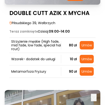
DOUBLE CUTT AZIK X MYCHA
Piłsudskiego 39
, Wałbrzych
Teraz zamknięte
Dzisiaj:
09:00-14:00
Strzyżenie męskie (High fade,
mid fade, low fade, special hai
80 zł
Umów
rcut)
Wzorek- dodatek do usługi
10 zł
Umów
Metamorfoza Fryzury
90 zł
Umów