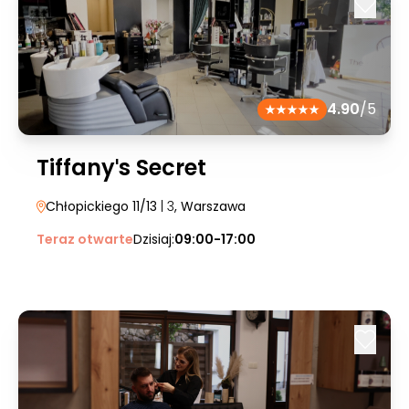
4.90
/5
Tiffanyˈs Secret
Chłopickiego 11/13
| 3
, Warszawa
Teraz otwarte
Dzisiaj:
09:00-17:00