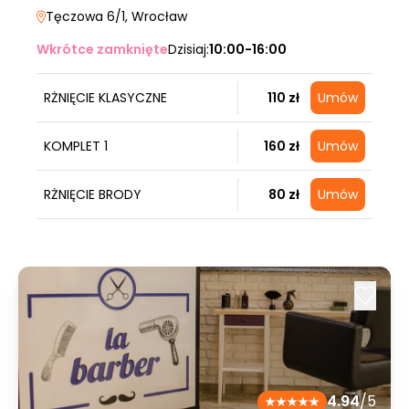
Tęczowa 6/1
, Wrocław
Wkrótce zamknięte
Dzisiaj:
10:00-16:00
RŻNIĘCIE KLASYCZNE
110 zł
Umów
KOMPLET 1
160 zł
Umów
RŻNIĘCIE BRODY
80 zł
Umów
4.94
/5