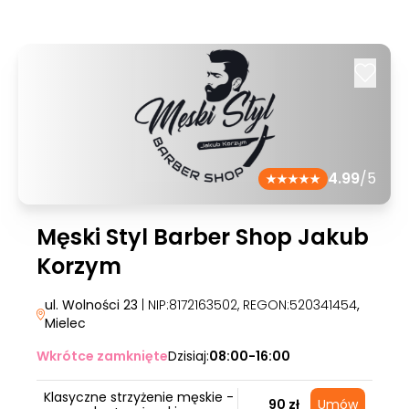
4.99
/5
Męski Styl Barber Shop Jakub
Korzym
ul. Wolności 23
| NIP:8172163502, REGON:520341454
,
Mielec
Wkrótce zamknięte
Dzisiaj:
08:00-16:00
Klasyczne strzyżenie męskie -
90 zł
Umów