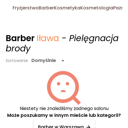
Fryzjerstwo
Barber
Kosmetyka
Kosmetologia
Pazno
Barber
Iława
- Pielęgnacja
brody
Domyślnie
Sortowanie
Niestety nie znaleźliśmy żadnego salonu
Może poszukamy w innym mieście lub kategorii?
Barber w Warszawa