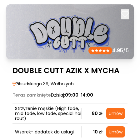
4.95
/5
DOUBLE CUTT AZIK X MYCHA
Piłsudskiego 39
, Wałbrzych
Teraz zamknięte
Dzisiaj:
09:00-14:00
Strzyżenie męskie (High fade,
mid fade, low fade, special hai
80 zł
Umów
rcut)
Wzorek- dodatek do usługi
10 zł
Umów