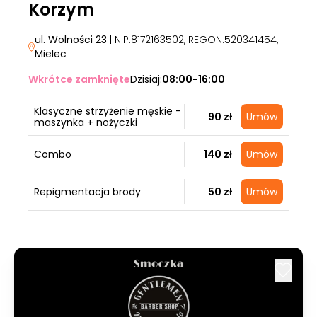
Korzym
ul. Wolności 23
| NIP:8172163502, REGON:520341454
,
Mielec
Wkrótce zamknięte
Dzisiaj:
08:00-16:00
Klasyczne strzyżenie męskie -
90 zł
Umów
maszynka + nożyczki
Combo
140 zł
Umów
Repigmentacja brody
50 zł
Umów