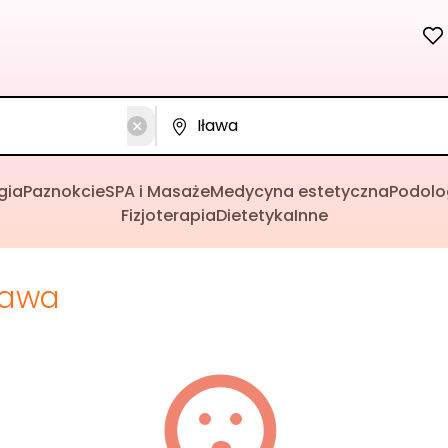
gia
Paznokcie
SPA i Masaże
Medycyna estetyczna
Podolo
Fizjoterapia
Dietetyka
Inne
ława