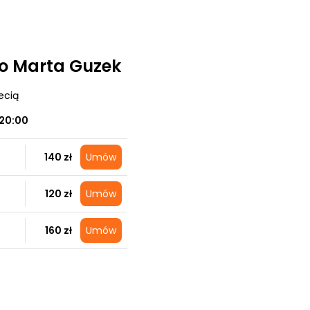
o Marta Guzek
ecią
20:00
140 zł
Umów
120 zł
Umów
160 zł
Umów