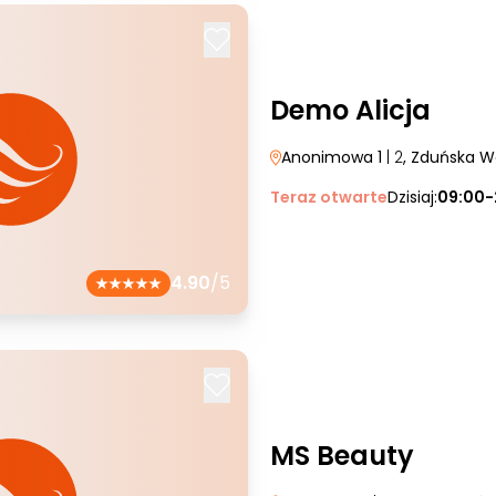
Demo Alicja
Anonimowa 1
| 2
, Zduńska W
Teraz otwarte
Dzisiaj:
09:00-
4.90
/5
MS Beauty