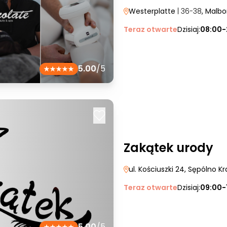
Westerplatte
| 36-38
, Malbo
Teraz otwarte
Dzisiaj:
08:00-
5.00
/5
Zakątek urody
ul. Kościuszki 24
, Sępólno Kr
Teraz otwarte
Dzisiaj:
09:00-
5.00
/5