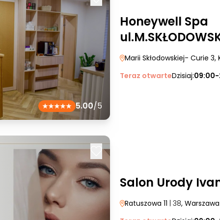
Honeywell Spa
ul.M.SKŁODOWSKI
Marii Skłodowskiej- Curie 3
,
Teraz otwarte
Dzisiaj:
09:00-
5.00
/5
Salon Urody Iva
Ratuszowa 11
| 38
, Warszawa