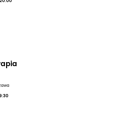
20:00
rapia
szawa
9:30