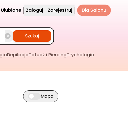
Ulubione
Zaloguj
Zarejestruj
Dla Salonu
Szukaj
gia
Depilacja
Tatuaż i Piercing
Trychologia
Mapa
Przełącz widok mapy