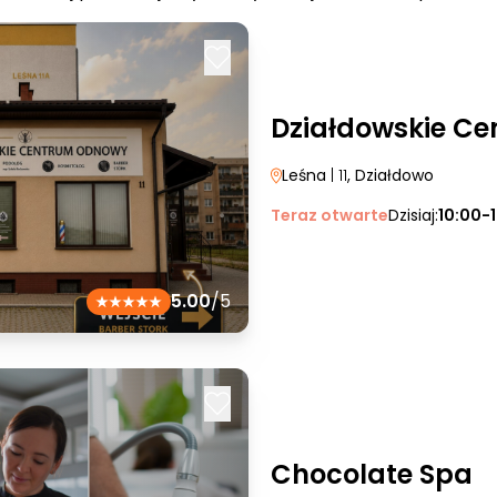
Działdowskie C
Leśna
| 11
, Działdowo
Teraz otwarte
Dzisiaj:
10:00-
5.00
/5
Chocolate Spa