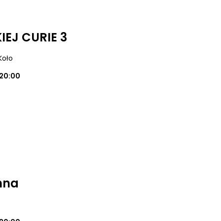
EJ CURIE 3
 Koło
20:00
nna