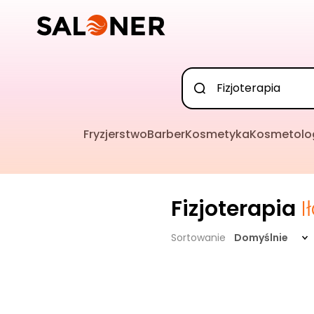
Fryzjerstwo
Barber
Kosmetyka
Kosmetolo
Fizjoterapia
I
Sortowanie
Domyślnie