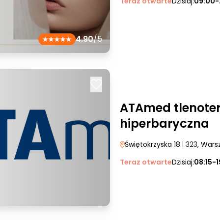
Teraz otwarte
Dzisiaj:
09:00-
4.90
/5
ATAmed tlenote
hiperbaryczna
Świętokrzyska 18
| 323
, War
Teraz otwarte
Dzisiaj:
08:15-1