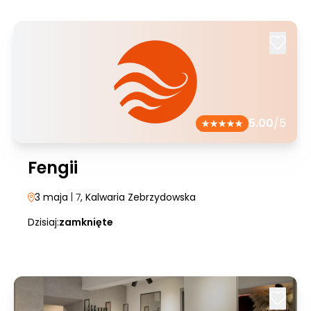
5.00
/5
Fengii
3 maja
| 7
, Kalwaria Zebrzydowska
Dzisiaj:
zamknięte