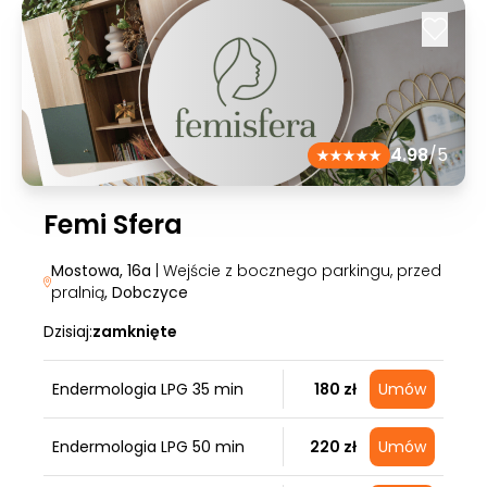
4.98
/5
Femi Sfera
Mostowa, 16a
| Wejście z bocznego parkingu, przed
pralnią
, Dobczyce
Dzisiaj:
zamknięte
Endermologia LPG 35 min
180 zł
Umów
Endermologia LPG 50 min
220 zł
Umów