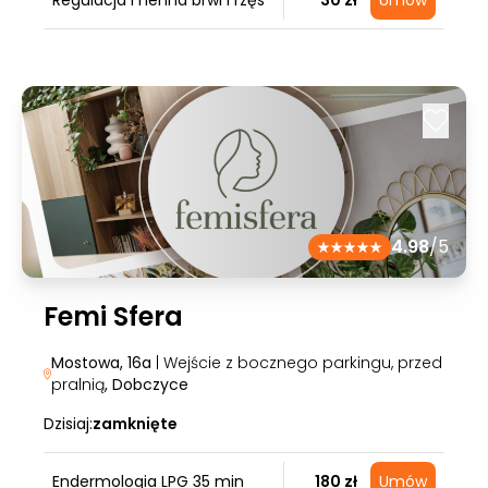
Regulacja i henna brwi i rzęs
30 zł
Umów
4.98
/5
Femi Sfera
Mostowa, 16a
| Wejście z bocznego parkingu, przed
pralnią
, Dobczyce
Dzisiaj:
zamknięte
Endermologia LPG 35 min
180 zł
Umów