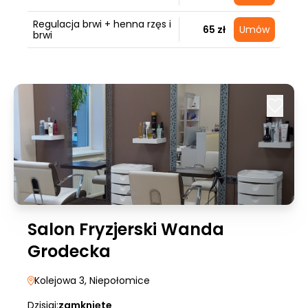
Regulacja brwi + henna rzęs i
65 zł
Umów
brwi
Salon Fryzjerski Wanda
Grodecka
Kolejowa 3
, Niepołomice
Dzisiaj:
zamknięte