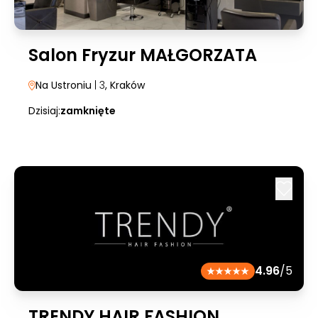
Salon Fryzur MAŁGORZATA
Na Ustroniu
| 3
, Kraków
Dzisiaj:
zamknięte
4.96
/5
TRENDY HAIR FASHION