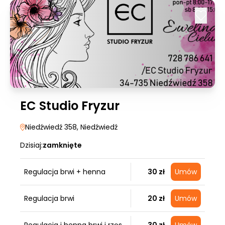
EC Studio Fryzur
Niedźwiedź 358
, Niedźwiedź
Dzisiaj:
zamknięte
Regulacja brwi + henna
30 zł
Umów
Regulacja brwi
20 zł
Umów