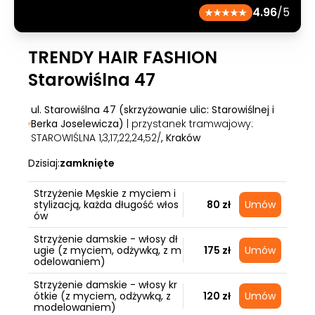
4.96
/5
TRENDY HAIR FASHION
Starowiślna 47
ul. Starowiślna 47 (skrzyżowanie ulic: Starowiślnej i
Berka Joselewicza)
| przystanek tramwajowy:
STAROWIŚLNA 1,3,17,22,24,52/
, Kraków
Dzisiaj:
zamknięte
Strzyżenie Męskie z myciem i
stylizacją, każda długość włos
80 zł
Umów
ów
Strzyżenie damskie - włosy dł
ugie (z myciem, odżywką, z m
175 zł
Umów
odelowaniem)
Strzyżenie damskie - włosy kr
ótkie (z myciem, odżywką, z
120 zł
Umów
modelowaniem)