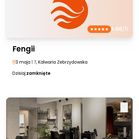
5.00
/5
Fengii
3 maja
| 7
, Kalwaria Zebrzydowska
Dzisiaj:
zamknięte