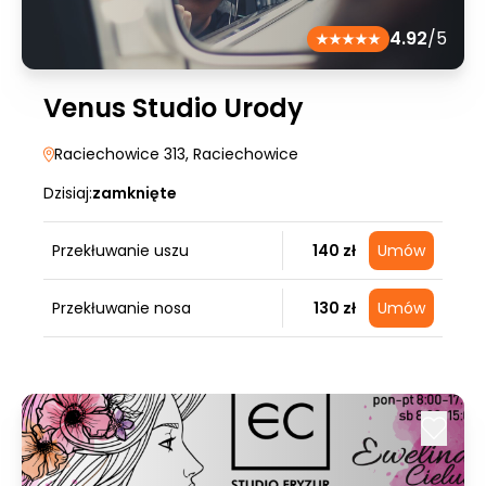
4.92
/5
Venus Studio Urody
Raciechowice 313
, Raciechowice
Dzisiaj:
zamknięte
Przekłuwanie uszu
140 zł
Umów
Przekłuwanie nosa
130 zł
Umów