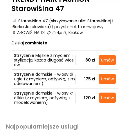
Starowiślna 47
ul. Starowiślna 47 (skrzyżowanie ulic: Starowiślnej i
Berka Joselewicza)
| przystanek tramwajowy:
STAROWIŚLNA 1,3,17,22,24,52/
, Kraków
Dzisiaj:
zamknięte
Strzyżenie Męskie z myciem i
stylizacją, każda długość włos
80 zł
Umów
ów
Strzyżenie damskie - włosy dł
ugie (z myciem, odżywką, z m
175 zł
Umów
odelowaniem)
Strzyżenie damskie - włosy kr
ótkie (z myciem, odżywką, z
120 zł
Umów
modelowaniem)
Najpopularniejsze usługi