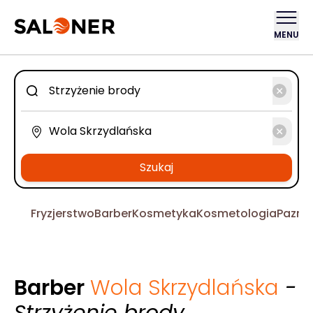
MENU
Szukaj
Fryzjerstwo
Barber
Kosmetyka
Kosmetologia
Pazno
Barber
Wola Skrzydlańska
-