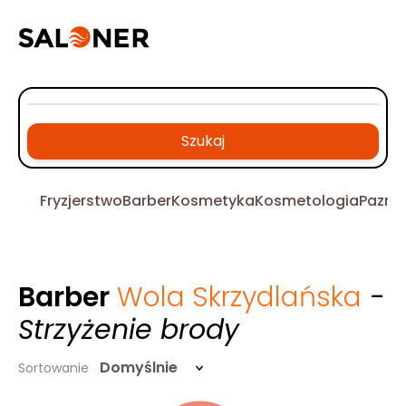
Szukaj
Fryzjerstwo
Barber
Kosmetyka
Kosmetologia
Pazno
Barber
Wola Skrzydlańska
-
Strzyżenie brody
Domyślnie
Sortowanie