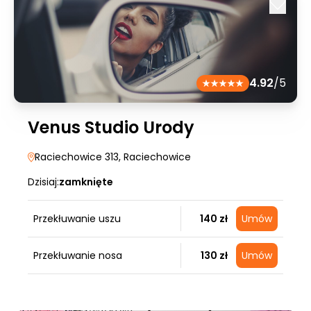
4.92
/5
Venus Studio Urody
Raciechowice 313
, Raciechowice
Dzisiaj:
zamknięte
Przekłuwanie uszu
140 zł
Umów
Przekłuwanie nosa
130 zł
Umów