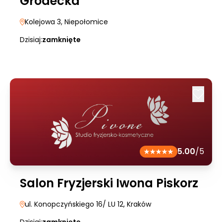
Grodecka
Kolejowa 3
, Niepołomice
Dzisiaj:
zamknięte
5.00
/5
Salon Fryzjerski Iwona Piskorz
ul. Konopczyńskiego 16/ LU 12
, Kraków