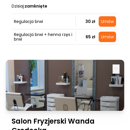
Dzisiaj:
zamknięte
Regulacja brwi
30 zł
Umów
Regulacja brwi + henna rzęs i
65 zł
Umów
brwi
Salon Fryzjerski Wanda