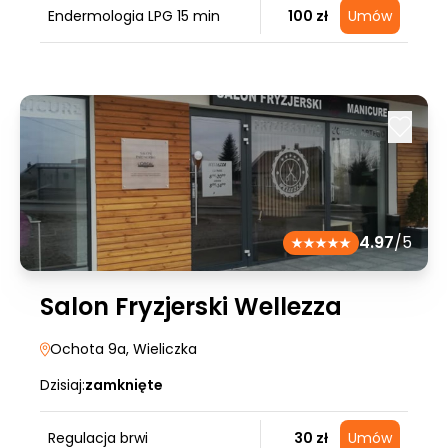
Endermologia LPG 15 min
100 zł
Umów
4.97
/5
Salon Fryzjerski Wellezza
Ochota 9a
, Wieliczka
Dzisiaj:
zamknięte
Regulacja brwi
30 zł
Umów