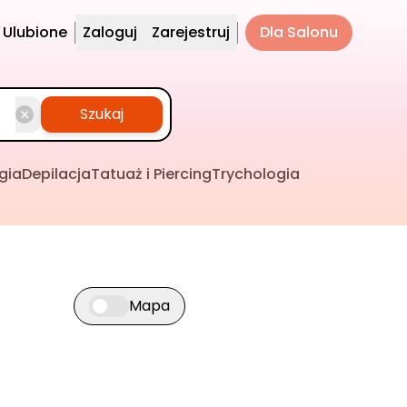
Ulubione
Zaloguj
Zarejestruj
Dla Salonu
Szukaj
gia
Depilacja
Tatuaż i Piercing
Trychologia
Mapa
Przełącz widok mapy