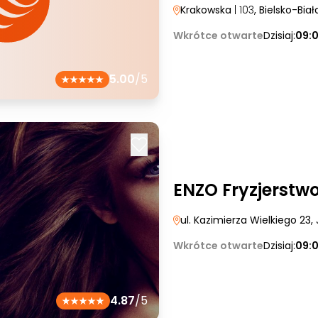
Krakowska
| 103
, Bielsko-Biał
Wkrótce otwarte
Dzisiaj:
09:
5.00
/5
ENZO Fryzjerstw
ul. Kazimierza Wielkiego 23
,
Wkrótce otwarte
Dzisiaj:
09:
4.87
/5