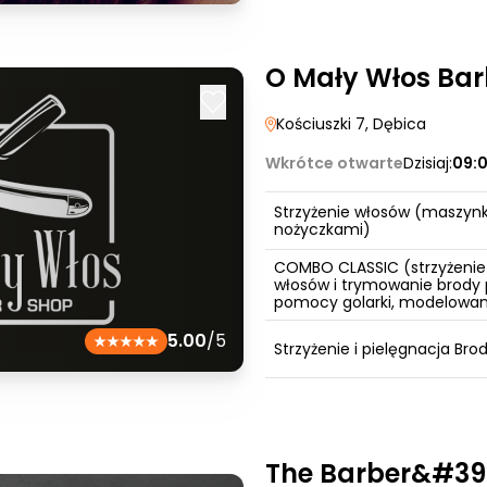
O Mały Włos Ba
Kościuszki 7
, Dębica
Wkrótce otwarte
Dzisiaj:
09:
Strzyżenie włosów (maszynk
nożyczkami)
COMBO CLASSIC (strzyżenie
włosów i trymowanie brody 
pomocy golarki, modelowan
5.00
/5
Strzyżenie i pielęgnacja Bro
The Barber&#39;