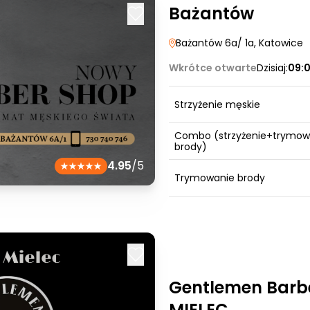
Bażantów
Bażantów 6a/ 1a
, Katowice
Wkrótce otwarte
Dzisiaj:
09:
Strzyżenie męskie
Combo (strzyżenie+trymow
brody)
4.95
/5
Trymowanie brody
Gentlemen Barb
MIELEC