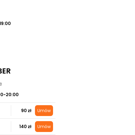
19:00
BER
ec
00-20:00
90 zł
Umów
140 zł
Umów