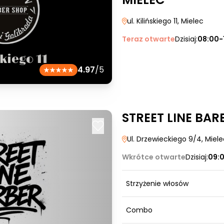
ul. Kilińskiego 11
, Mielec
Teraz otwarte
Dzisiaj:
08:00-
4.97
/5
STREET LINE BAR
Ul. Drzewieckiego 9/4
, Miel
Wkrótce otwarte
Dzisiaj:
09:
Strzyżenie włosów
Combo