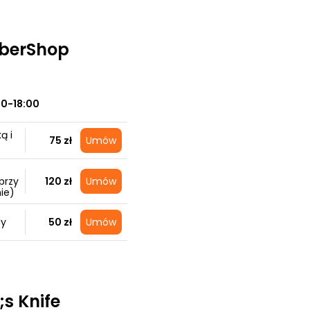
rberShop
00-18:00
ą i
75 zł
Umów
przy
120 zł
Umów
ie)
dy
50 zł
Umów
s Knife