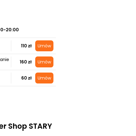
00-20:00
110 zł
Umów
anie
160 zł
Umów
60 zł
Umów
er Shop STARY