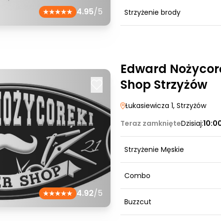
4.95
/5
Strzyżenie brody
Edward Nożycorę
Shop Strzyżów
Łukasiewicza 1
, Strzyżów
Teraz zamknięte
Dzisiaj:
10:0
Strzyżenie Męskie
Combo
4.92
/5
Buzzcut