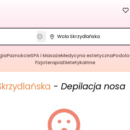
gia
Paznokcie
SPA i Masaże
Medycyna estetyczna
Podolo
Fizjoterapia
Dietetyka
Inne
Skrzydlańska
- Depilacja nosa