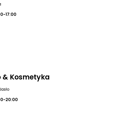
a
00-17:00
o & Kosmetyka
 Jasło
00-20:00