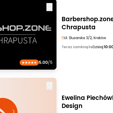
Barbershop.zone
Chrapusta
Ul. Ślusarska 3/2
, Kraków
Teraz zamknięte
Dzisiaj:
10:0
5.00
/5
Ewelina Piechów
Design