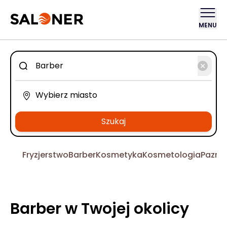
MENU
Szukaj
Fryzjerstwo
Barber
Kosmetyka
Kosmetologia
Pazno
Barber w Twojej okolicy