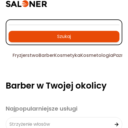
Szukaj
Fryzjerstwo
Barber
Kosmetyka
Kosmetologia
Pazno
Barber w Twojej okolicy
Najpopularniejsze usługi
Strzyżenie włosów