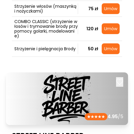
Strzyżenie włosów (maszynką
75 zł
Umów
i nożyczkami)
COMBO CLASSIC (strzyżenie w
łosów i trymowanie brody przy
120 zł
Umów
pomocy golarki, modelowani
e)
Strzyżenie i pielęgnacja Brody
50 zł
Umów
4.95
/5