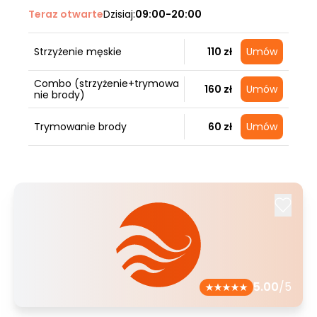
Teraz otwarte
Dzisiaj:
09:00-20:00
Strzyżenie męskie
110 zł
Umów
Combo (strzyżenie+trymowa
160 zł
Umów
nie brody)
Trymowanie brody
60 zł
Umów
5.00
/5