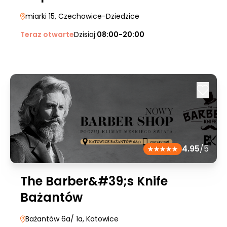
miarki 15
, Czechowice-Dziedzice
Teraz otwarte
Dzisiaj:
08:00-20:00
4.95
/5
The Barber&#39;s Knife
Bażantów
Bażantów 6a/ 1a
, Katowice