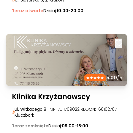
Ul. Ślusarska 3/2
, Kraków
Teraz otwarte
Dzisiaj:
10:00-20:00
5.00
/5
Klinika Krzyżanowscy
ul. Witkacego 8
| NIP: 7511709022 REGON: 160102707
,
Kluczbork
Teraz zamknięte
Dzisiaj:
09:00-18:00