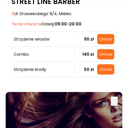
STREET LINE BARBER
Ul. Drzewieckiego 9/4
, Mielec
Teraz otwarte
Dzisiaj:
09:00-20:00
Strzyżenie włosów
90 zł
Umów
Combo
140 zł
Umów
Strzyżenie brody
50 zł
Umów