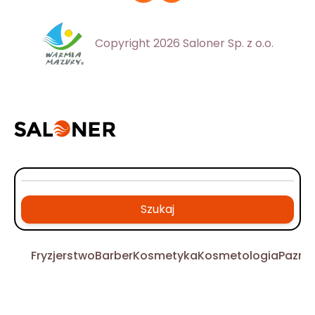
Copyright 2026 Saloner Sp. z o.o.
Szukaj
Fryzjerstwo
Barber
Kosmetyka
Kosmetologia
Pazno