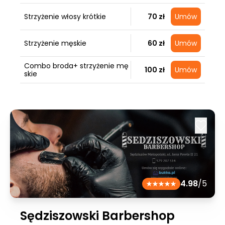
Strzyżenie włosy krótkie
70 zł
Umów
Strzyżenie męskie
60 zł
Umów
Combo broda+ strzyżenie mę
100 zł
Umów
skie
4.98
/5
Sędziszowski Barbershop