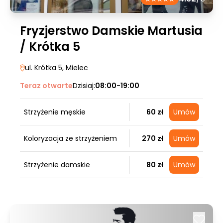
Fryzjerstwo Damskie Martusia
/ Krótka 5
ul. Krótka 5
, Mielec
Teraz otwarte
Dzisiaj:
08:00-19:00
Strzyżenie męskie
60 zł
Umów
Koloryzacja ze strzyżeniem
270 zł
Umów
Strzyżenie damskie
80 zł
Umów