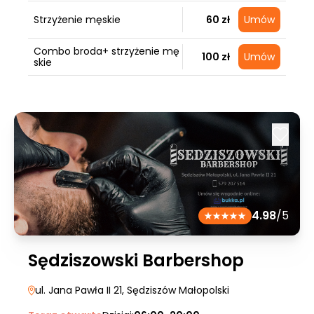
Strzyżenie męskie
60 zł
Umów
Combo broda+ strzyżenie mę
100 zł
Umów
skie
4.98
/5
Sędziszowski Barbershop
ul. Jana Pawła II 21
, Sędziszów Małopolski