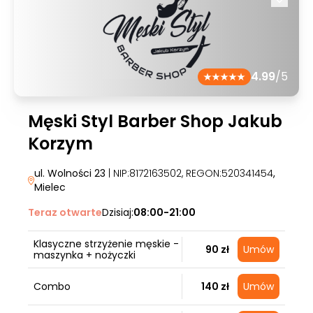
4.99
/5
Męski Styl Barber Shop Jakub
Korzym
ul. Wolności 23
| NIP:8172163502, REGON:520341454
,
Mielec
Teraz otwarte
Dzisiaj:
08:00-21:00
Klasyczne strzyżenie męskie -
90 zł
Umów
maszynka + nożyczki
Combo
140 zł
Umów