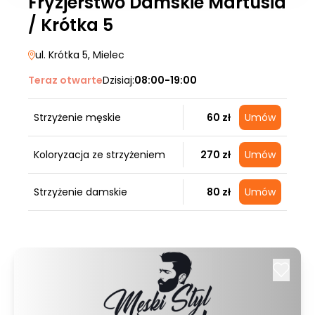
Fryzjerstwo Damskie Martusia
/ Krótka 5
ul. Krótka 5
, Mielec
Teraz otwarte
Dzisiaj:
08:00-19:00
Strzyżenie męskie
60 zł
Umów
Koloryzacja ze strzyżeniem
270 zł
Umów
Strzyżenie damskie
80 zł
Umów