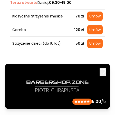
Teraz otwarte
Dzisiaj:
09:30-19:00
Klasyczne Strzyżenie męskie
70 zł
Umów
Combo
120 zł
Umów
Strzyżenie dzieci (do 10 lat)
50 zł
Umów
5.00
/5