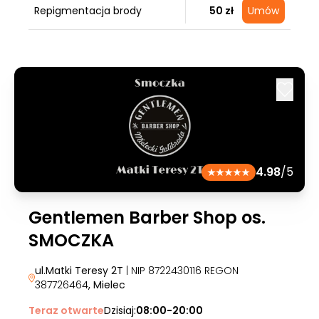
Repigmentacja brody
50 zł
Umów
4.98
/5
Gentlemen Barber Shop os.
SMOCZKA
ul.Matki Teresy 2T
| NIP 8722430116 REGON
387726464
, Mielec
Teraz otwarte
Dzisiaj:
08:00-20:00