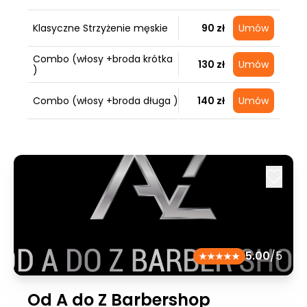
Klasyczne Strzyżenie męskie
90 zł
Umów
Combo (włosy +broda krótka
130 zł
Umów
)
Combo (włosy +broda długa )
140 zł
Umów
5.00
/5
Od A do Z Barbershop