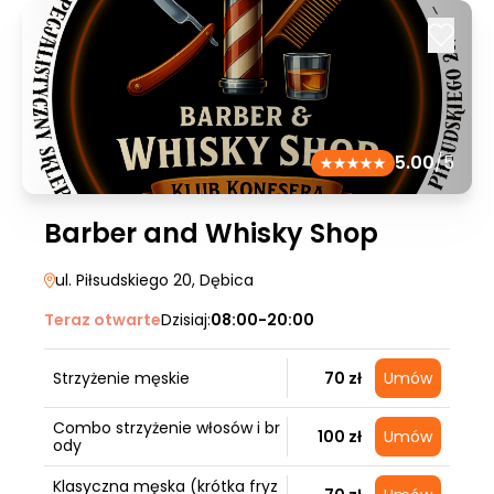
5.00
/5
Barber and Whisky Shop
ul. Piłsudskiego 20
, Dębica
Teraz otwarte
Dzisiaj:
08:00-20:00
Strzyżenie męskie
70 zł
Umów
Combo strzyżenie włosów i br
100 zł
Umów
ody
Klasyczna męska (krótka fryz