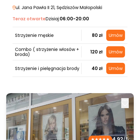
ul. Jana Pawła II 21
, Sędziszów Małopolski
Teraz otwarte
Dzisiaj:
06:00-20:00
Strzyżenie męskie
80 zł
Umów
Combo ( strzyżenie włosów +
120 zł
Umów
broda)
Strzyżenie i pielęgnacja brody
40 zł
Umów
4.92
/5