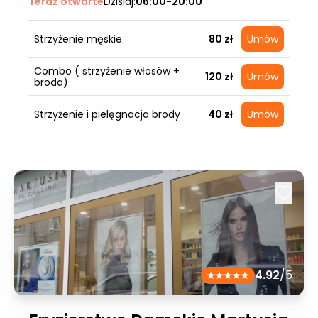
Teraz otwarte
Dzisiaj:
06:00-20:00
Strzyżenie męskie
80 zł
Umów
Combo ( strzyżenie włosów +
120 zł
Umów
broda)
Strzyżenie i pielęgnacja brody
40 zł
Umów
4.92
/5