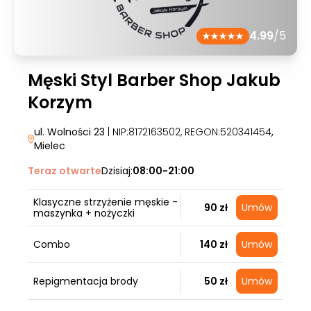
4.99
/5
Męski Styl Barber Shop Jakub
Korzym
ul. Wolności 23
| NIP:8172163502, REGON:520341454
,
Mielec
Teraz otwarte
Dzisiaj:
08:00-21:00
Klasyczne strzyżenie męskie -
90 zł
Umów
maszynka + nożyczki
Combo
140 zł
Umów
Repigmentacja brody
50 zł
Umów