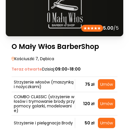
5.00
/5
O Mały Włos BarberShop
Kościuszki 7
, Dębica
Teraz otwarte
Dzisiaj:
09:00-18:00
Strzyżenie włosów (maszynką
75 zł
Umów
i nożyczkami)
COMBO CLASSIC (strzyżenie w
łosów i trymowanie brody przy
120 zł
Umów
pomocy golarki, modelowani
e)
Strzyżenie i pielęgnacja Brody
50 zł
Umów