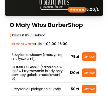
5.00
/5
O Mały Włos BarberShop
Kościuszki 7
, Dębica
Teraz otwarte
Dzisiaj:
09:00-18:00
Strzyżenie włosów (maszynką
75 zł
Umów
i nożyczkami)
COMBO CLASSIC (strzyżenie w
łosów i trymowanie brody przy
120 zł
Umów
pomocy golarki, modelowani
e)
Strzyżenie i pielęgnacja Brody
50 zł
Umów