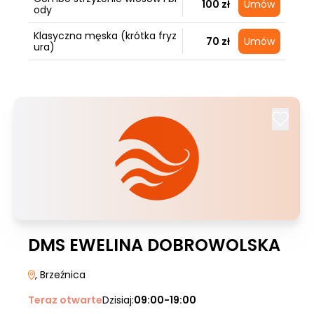
100 zł
Umów
ody
Klasyczna męska (krótka fryz
70 zł
Umów
ura)
DMS EWELINA DOBROWOLSKA
, Brzeźnica
Teraz otwarte
Dzisiaj:
09:00-19:00