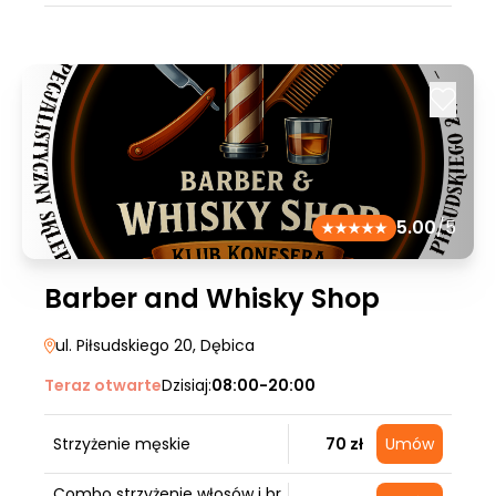
5.00
/5
Barber and Whisky Shop
ul. Piłsudskiego 20
, Dębica
Teraz otwarte
Dzisiaj:
08:00-20:00
Strzyżenie męskie
70 zł
Umów
Combo strzyżenie włosów i br