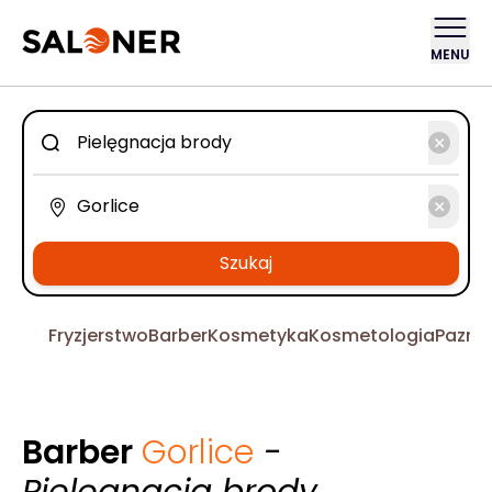
MENU
Szukaj
Fryzjerstwo
Barber
Kosmetyka
Kosmetologia
Pazno
Barber
Gorlice
-