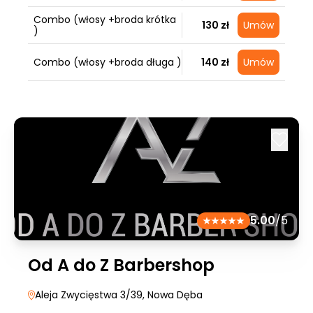
Combo (włosy +broda krótka
130 zł
Umów
)
Combo (włosy +broda długa )
140 zł
Umów
5.00
/5
Od A do Z Barbershop
Aleja Zwycięstwa 3/39
, Nowa Dęba