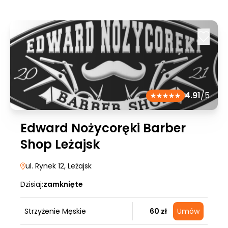
4.91
/5
Edward Nożycoręki Barber
Shop Leżajsk
ul. Rynek 12
, Leżajsk
Dzisiaj:
zamknięte
Strzyżenie Męskie
60 zł
Umów