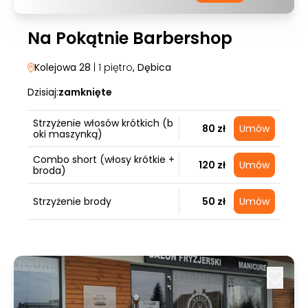
Na Pokątnie Barbershop
Kolejowa 28
| 1 piętro
, Dębica
Dzisiaj:
zamknięte
Strzyżenie włosów krótkich (b
80 zł
Umów
oki maszynką)
Combo short (włosy krótkie +
120 zł
Umów
broda)
Strzyżenie brody
50 zł
Umów