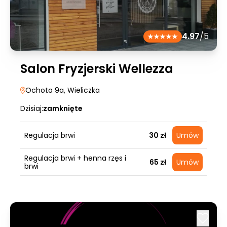
4.97
/5
Salon Fryzjerski Wellezza
Ochota 9a
, Wieliczka
Dzisiaj:
zamknięte
Regulacja brwi
30 zł
Umów
Regulacja brwi + henna rzęs i
65 zł
Umów
brwi