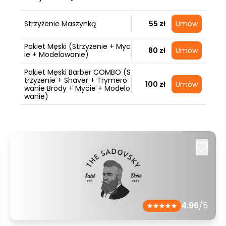
Strzyżenie Maszynką
55 zł
Umów
Pakiet Męski (Strzyżenie + Myc
80 zł
Umów
ie + Modelowanie)
Pakiet Męski Barber COMBO (S
trzyżenie + Shaver + Trymero
100 zł
Umów
wanie Brody + Mycie + Modelo
wanie)
4.96
/5