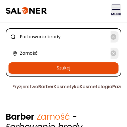
MENU
Szukaj
Fryzjerstwo
Barber
Kosmetyka
Kosmetologia
Pazno
Barber
Zamość
-