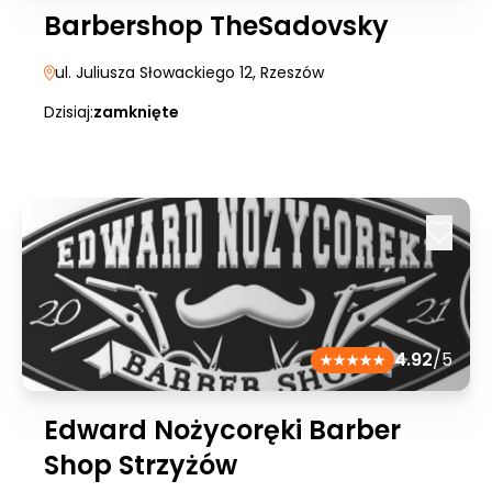
Barbershop TheSadovsky
ul. Juliusza Słowackiego 12
, Rzeszów
Dzisiaj:
zamknięte
4.92
/5
Edward Nożycoręki Barber
Shop Strzyżów