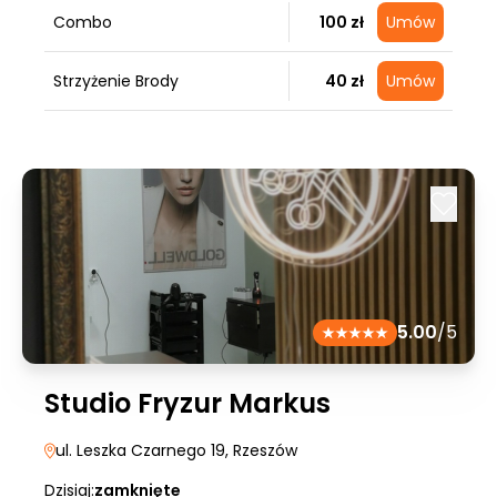
Combo
100 zł
Umów
Strzyżenie Brody
40 zł
Umów
5.00
/5
Studio Fryzur Markus
ul. Leszka Czarnego 19
, Rzeszów
Dzisiaj:
zamknięte