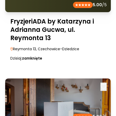
5.00
/5
FryzjeriADA by Katarzyna i
Adrianna Gucwa, ul.
Reymonta 13
Reymonta 13
, Czechowice-Dziedzice
Dzisiaj:
zamknięte