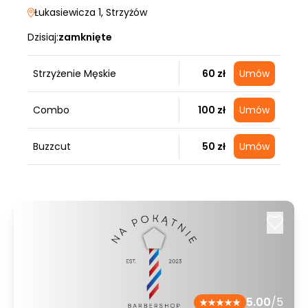
Łukasiewicza 1
, Strzyżów
Dzisiaj:
zamknięte
Strzyżenie Męskie
60 zł
Umów
Combo
100 zł
Umów
Buzzcut
50 zł
Umów
5.00
/5