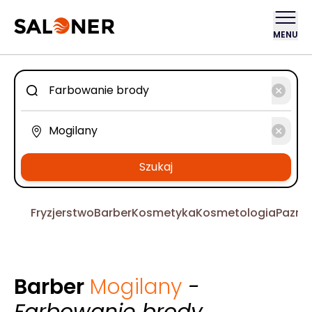
MENU
Szukaj
Fryzjerstwo
Barber
Kosmetyka
Kosmetologia
Pazno
Barber
Mogilany
-