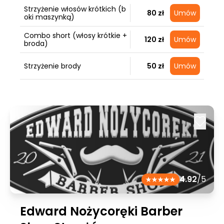
Strzyżenie włosów krótkich (b
80 zł
Umów
oki maszynką)
Combo short (włosy krótkie +
120 zł
Umów
broda)
Strzyżenie brody
50 zł
Umów
4.92
/5
Edward Nożycoręki Barber