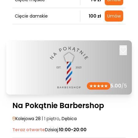
Cięcie damskie
100 zł
Umów
5.00
/5
Na Pokątnie Barbershop
Kolejowa 28
| 1 piętro
, Dębica
Teraz otwarte
Dzisiaj:
10:00-20:00