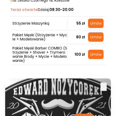
ul. Leszka Czarnego 19
, Rzeszów
Teraz otwarte
Dzisiaj:
08:30-20:00
Strzyżenie Maszynką
55 zł
Umów
Pakiet Męski (Strzyżenie + Myc
80 zł
Umów
ie + Modelowanie)
Pakiet Męski Barber COMBO (S
trzyżenie + Shaver + Trymero
100 zł
Umów
wanie Brody + Mycie + Modelo
wanie)