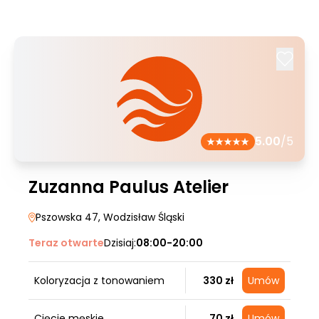
5.00
/5
Zuzanna Paulus Atelier
Pszowska 47
, Wodzisław Śląski
Teraz otwarte
Dzisiaj:
08:00-20:00
Koloryzacja z tonowaniem
330 zł
Umów
Cięcie męskie
70 zł
Umów