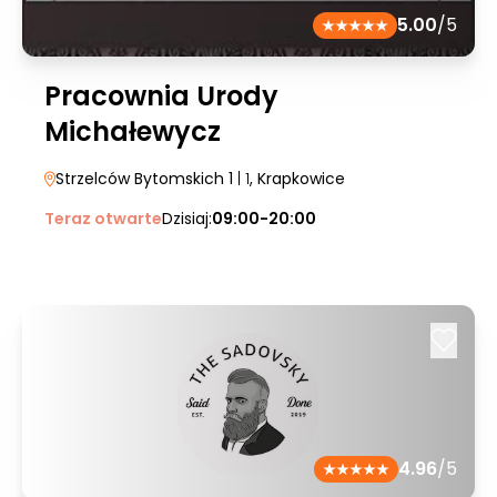
5.00
/5
Pracownia Urody
Michałewycz
Strzelców Bytomskich 1
| 1
, Krapkowice
Teraz otwarte
Dzisiaj:
09:00-20:00
4.96
/5