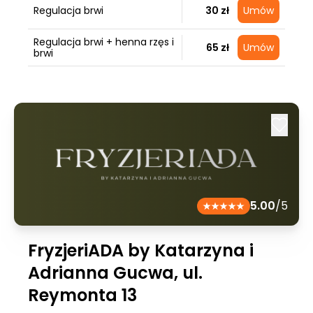
Regulacja brwi
30 zł
Umów
Regulacja brwi + henna rzęs i
65 zł
Umów
brwi
5.00
/5
FryzjeriADA by Katarzyna i
Adrianna Gucwa, ul.
Reymonta 13