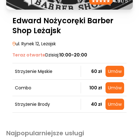
4.91
/5
Edward Nożycoręki Barber
Shop Leżajsk
ul. Rynek 12
, Leżajsk
Teraz otwarte
Dzisiaj:
10:00-20:00
Strzyżenie Męskie
60 zł
Umów
Combo
100 zł
Umów
Strzyżenie Brody
40 zł
Umów
Najpopularniejsze usługi