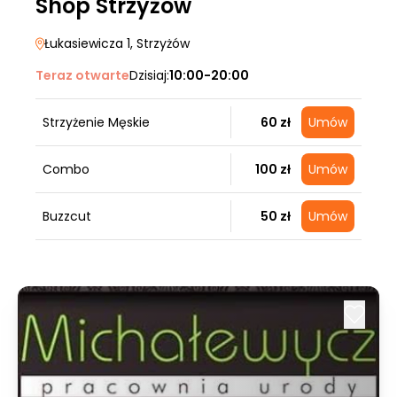
Shop Strzyżów
Łukasiewicza 1
, Strzyżów
Teraz otwarte
Dzisiaj:
10:00-20:00
Strzyżenie Męskie
60 zł
Umów
Combo
100 zł
Umów
Buzzcut
50 zł
Umów