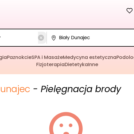
gia
Paznokcie
SPA i Masaże
Medycyna estetyczna
Podolo
Fizjoterapia
Dietetyka
Inne
Dunajec
- Pielęgnacja brody