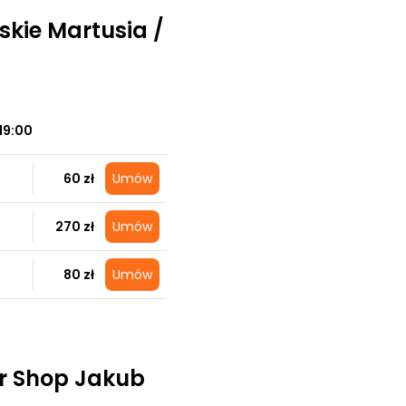
skie Martusia /
19:00
60 zł
Umów
270 zł
Umów
80 zł
Umów
er Shop Jakub