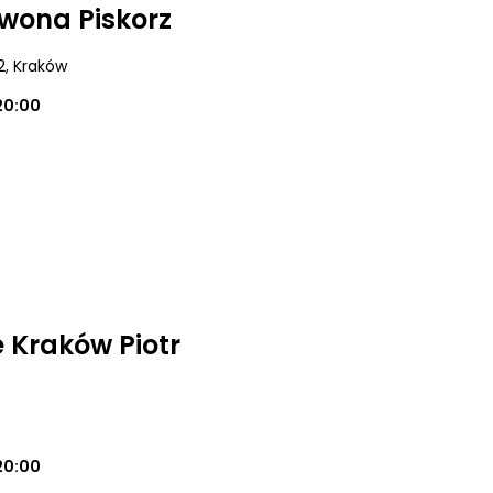
Iwona Piskorz
2
, Kraków
20:00
 Kraków Piotr
20:00