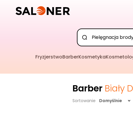
Fryzjerstwo
Barber
Kosmetyka
Kosmetolo
Barber
Biały 
Sortowanie
Domyślnie