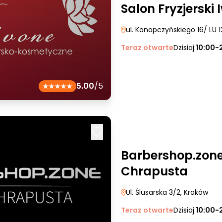
Salon Fryzjerski 
ul. Konopczyńskiego 16/ LU 1
Teraz otwarte
Dzisiaj:
10:00-
5.00
/5
Barbershop.zone
Chrapusta
Ul. Ślusarska 3/2
, Kraków
Teraz otwarte
Dzisiaj:
10:00-