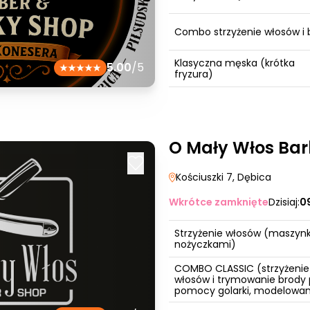
Combo strzyżenie włosów i 
Klasyczna męska (krótka
5.00
/5
fryzura)
O Mały Włos Ba
Kościuszki 7
, Dębica
Wkrótce zamknięte
Dzisiaj:
0
Strzyżenie włosów (maszynk
nożyczkami)
COMBO CLASSIC (strzyżenie
włosów i trymowanie brody 
pomocy golarki, modelowan