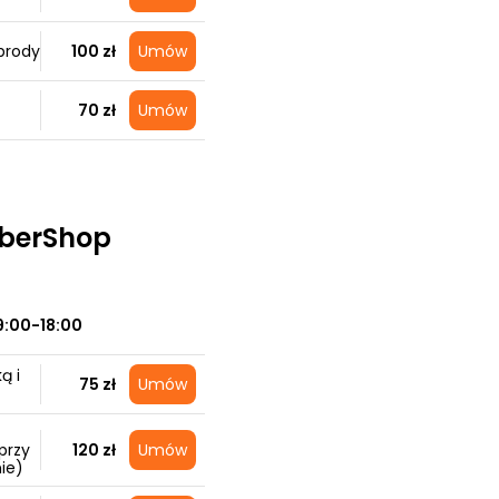
brody
100 zł
Umów
70 zł
Umów
rberShop
9:00-18:00
ą i
75 zł
Umów
przy
120 zł
Umów
ie)