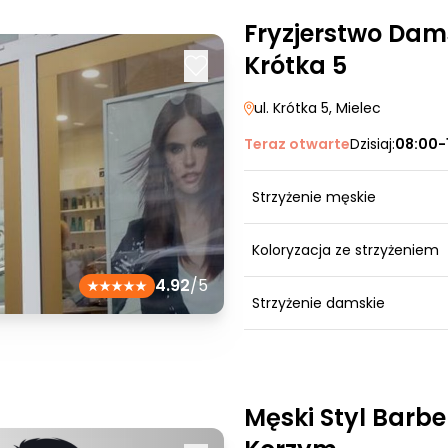
Fryzjerstwo Dam
Krótka 5
ul. Krótka 5
, Mielec
Teraz otwarte
Dzisiaj:
08:00-
Strzyżenie męskie
Koloryzacja ze strzyżeniem
4.92
/5
Strzyżenie damskie
Męski Styl Barb