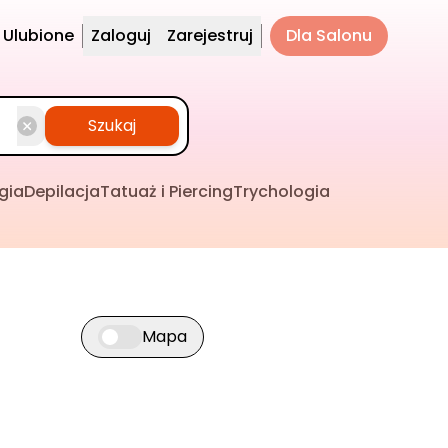
Ulubione
Zaloguj
Zarejestruj
Dla Salonu
Szukaj
gia
Depilacja
Tatuaż i Piercing
Trychologia
Mapa
Przełącz widok mapy