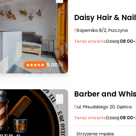
Daisy Hair & Nail
Kopernika 8/2
, Pszczyna
Teraz otwarte
Dzisiaj:
08:00-
5.00
/5
Barber and Whi
ul. Piłsudskiego 20
, Dębica
Teraz otwarte
Dzisiaj:
08:00-
Strzyżenie męskie