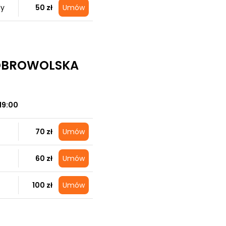
dy
50 zł
Umów
OBROWOLSKA
19:00
70 zł
Umów
60 zł
Umów
100 zł
Umów