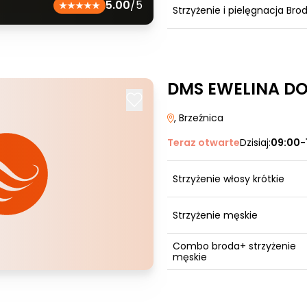
5.00
/5
Strzyżenie i pielęgnacja Bro
DMS EWELINA D
, Brzeźnica
Teraz otwarte
Dzisiaj:
09:00-
Strzyżenie włosy krótkie
Strzyżenie męskie
Combo broda+ strzyżenie
męskie