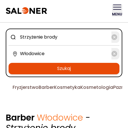
MENU
Szukaj
Fryzjerstwo
Barber
Kosmetyka
Kosmetologia
Pazno
Barber
Włodowice
-