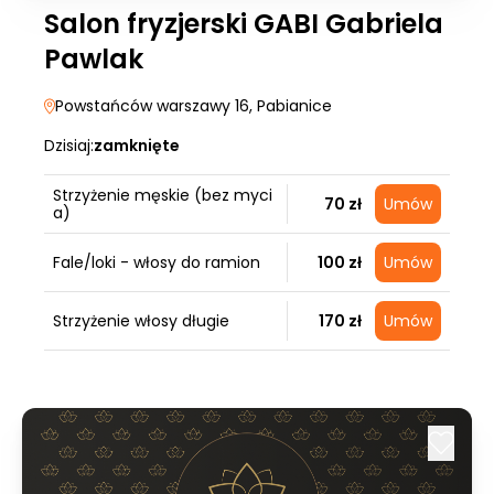
Salon fryzjerski GABI Gabriela
Pawlak
Powstańców warszawy 16
, Pabianice
Dzisiaj:
zamknięte
Strzyżenie męskie (bez myci
70 zł
Umów
a)
Fale/loki - włosy do ramion
100 zł
Umów
Strzyżenie włosy długie
170 zł
Umów