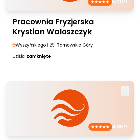
5.00
/5
Pracownia Fryzjerska
Krystian Waloszczyk
Wyszyńskiego
| 29
, Tarnowskie Góry
Dzisiaj:
zamknięte
4.85
/5