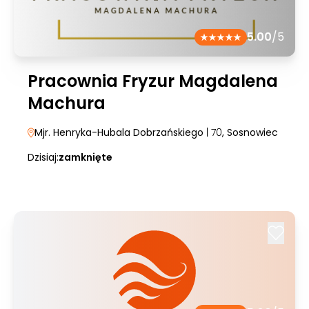
5.00
/5
Pracownia Fryzur Magdalena
Machura
Mjr. Henryka-Hubala Dobrzańskiego
| 70
, Sosnowiec
Dzisiaj:
zamknięte