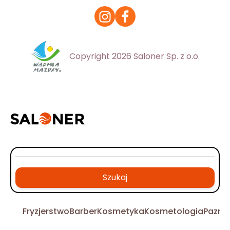
Copyright 2026 Saloner Sp. z o.o.
Szukaj
Fryzjerstwo
Barber
Kosmetyka
Kosmetologia
Pazno