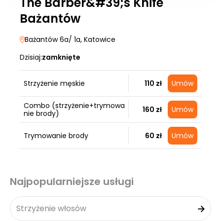
The Barber&#39;s Knife
Bażantów
Bażantów 6a/ 1a
, Katowice
Dzisiaj:
zamknięte
Strzyżenie męskie
110 zł
Umów
Combo (strzyżenie+trymowa
160 zł
Umów
nie brody)
Trymowanie brody
60 zł
Umów
Najpopularniejsze usługi
Strzyżenie włosów