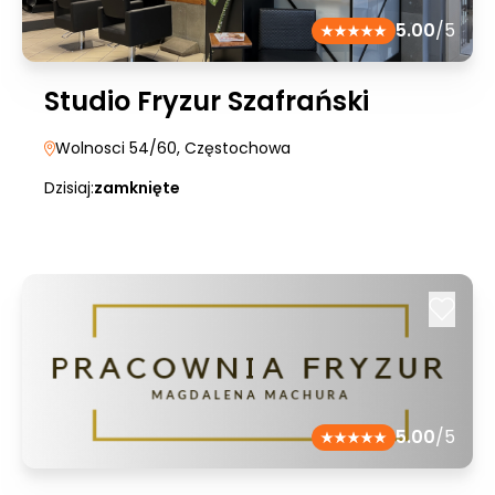
5.00
/5
Studio Fryzur Szafrański
Wolnosci 54/60
, Częstochowa
Dzisiaj:
zamknięte
5.00
/5