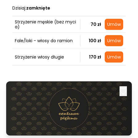
Dzisiaj:
zamknięte
Strzyżenie męskie (bez myci
70 zł
Umów
a)
Fale/loki - włosy do ramion
100 zł
Umów
Strzyżenie włosy długie
170 zł
Umów