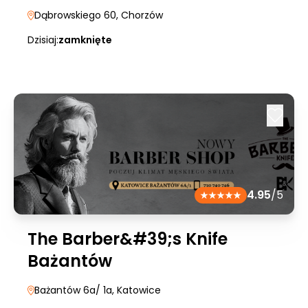
Dąbrowskiego 60
, Chorzów
Dzisiaj:
zamknięte
4.95
/5
The Barber&#39;s Knife
Bażantów
Bażantów 6a/ 1a
, Katowice