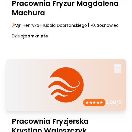
Pracownia Fryzur Magdalena
Machura
Mjr. Henryka-Hubala Dobrzańskiego
| 70
, Sosnowiec
Dzisiaj:
zamknięte
5.00
/5
Pracownia Fryzjerska
Krystian Waloszczyk