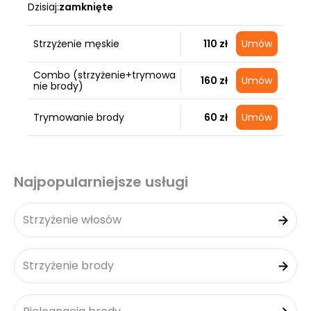
Dzisiaj:
zamknięte
Strzyżenie męskie
110 zł
Umów
Combo (strzyżenie+trymowa
160 zł
Umów
nie brody)
Trymowanie brody
60 zł
Umów
Najpopularniejsze usługi
Strzyżenie włosów
Strzyżenie brody