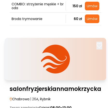
COMBO: strzyżenie męskie + br
150 zł
Umów
oda
Broda trymowanie
60 zł
Umów
salonfryzjerskiannamokrzycka
Chabrowa
| 26A
, Rybnik
Teraz zamknięte
Dzisiaj:
08:00-13:00