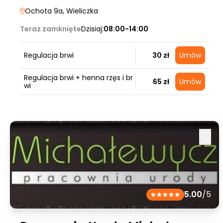
Ochota 9a
, Wieliczka
Teraz zamknięte
Dzisiaj:
08:00-14:00
Regulacja brwi
30 zł
Umów
Regulacja brwi + henna rzęs i br
65 zł
Umów
wi
5.00
/5