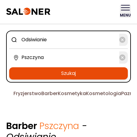
MENU
Szukaj
Fryzjerstwo
Barber
Kosmetyka
Kosmetologia
Pazno
Barber
Pszczyna
-