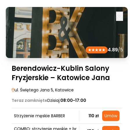
4.89
/5
Berendowicz-Kublin Salony
Fryzjerskie – Katowice Jana
ul. Świętego Jana 5
, Katowice
Teraz zamknięte
Dzisiaj:
08:00-17:00
Strzyżenie męskie BARBER
110 zł
Umów
COMBO: strzyżenie męskie + br