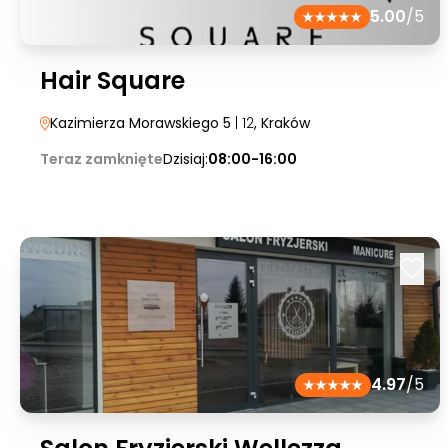
5.00
/5
Hair Square
Kazimierza Morawskiego 5
| 12
, Kraków
Teraz zamknięte
Dzisiaj:
08:00-16:00
4.97
/5