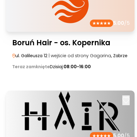
5.00
/5
Boruń Hair - os. Kopernika
ul. Galileusza 12
| wejście od strony Gagarina
, Zabrze
Teraz zamknięte
Dzisiaj:
08:00-16:00
5.00
/5