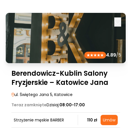
4.89
/5
Berendowicz-Kublin Salony
Fryzjerskie – Katowice Jana
ul. Świętego Jana 5
, Katowice
Teraz zamknięte
Dzisiaj:
08:00-17:00
Strzyżenie męskie BARBER
110 zł
Umów