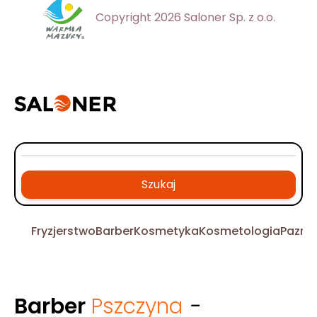
Copyright 2026 Saloner Sp. z o.o.
Szukaj
Fryzjerstwo
Barber
Kosmetyka
Kosmetologia
Pazno
Barber
Pszczyna
-