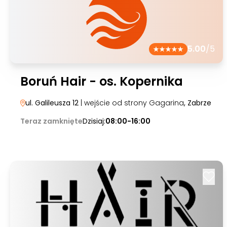
5.00
/5
Boruń Hair - os. Kopernika
ul. Galileusza 12
| wejście od strony Gagarina
, Zabrze
Teraz zamknięte
Dzisiaj:
08:00-16:00