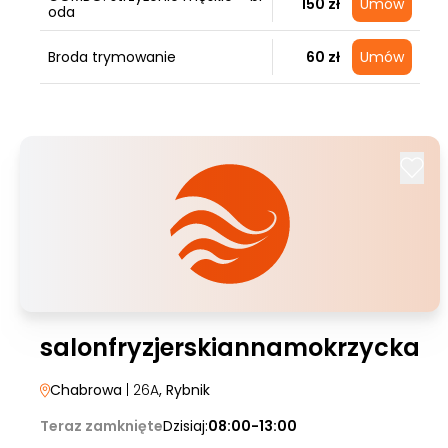
150 zł
Umów
oda
Broda trymowanie
60 zł
Umów
salonfryzjerskiannamokrzycka
Chabrowa
| 26A
, Rybnik
Teraz zamknięte
Dzisiaj:
08:00-13:00