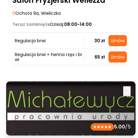
Salon Fryzjerski Wellezza
Ochota 9a
, Wieliczka
Teraz zamknięte
Dzisiaj:
08:00-14:00
Regulacja brwi
30 zł
Umów
Regulacja brwi + henna rzęs i br
65 zł
Umów
wi
5.00
/5