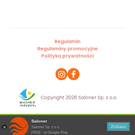
Regulamin
Regulaminy promocyjne
Polityka prywatności
Copyright 2026 Saloner Sp. z o.o.
Saloner
Ta strona korzysta z plików cookies. Aby dowiedzieć się
Zobacz
Saloner Sp. z o.o.
więcej zapoznaj się z
polityką prywatności
FREE - w Google Play