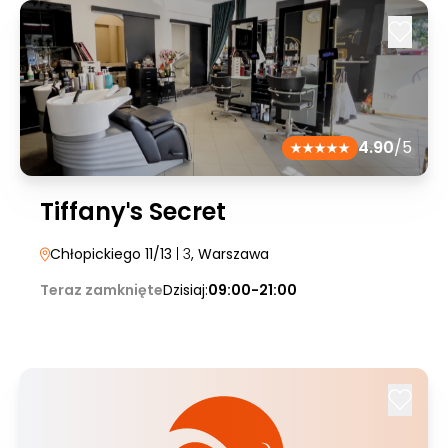
4.90
/5
Tiffanyˈs Secret
Chłopickiego 11/13
| 3
, Warszawa
Teraz zamknięte
Dzisiaj:
09:00-21:00