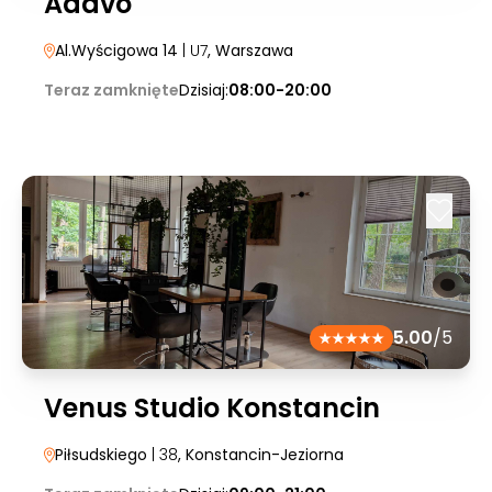
Adavo
Al.Wyścigowa 14
| U7
, Warszawa
Teraz zamknięte
Dzisiaj:
08:00-20:00
5.00
/5
Venus Studio Konstancin
Piłsudskiego
| 38
, Konstancin-Jeziorna