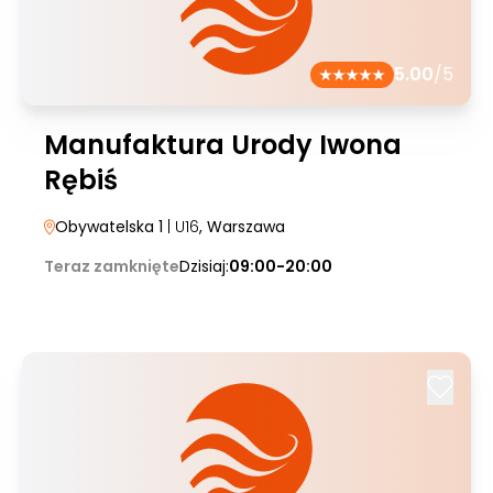
5.00
/5
Manufaktura Urody Iwona
Rębiś
Obywatelska 1
| U16
, Warszawa
Teraz zamknięte
Dzisiaj:
09:00-20:00