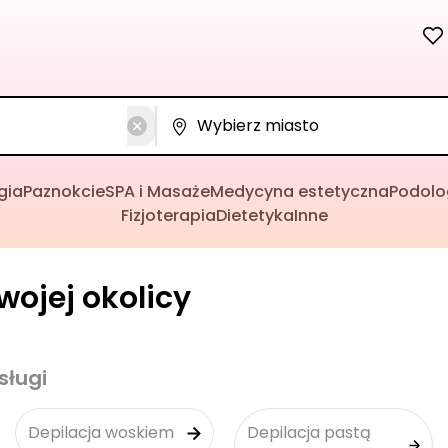
gia
Paznokcie
SPA i Masaże
Medycyna estetyczna
Podolo
Fizjoterapia
Dietetyka
Inne
wojej okolicy
sługi
Depilacja woskiem
Depilacja pastą