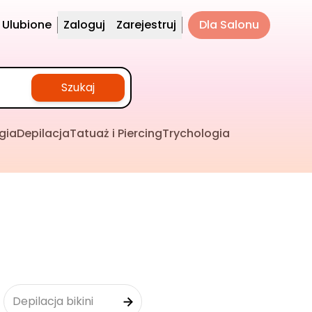
Ulubione
Zaloguj
Zarejestruj
Dla Salonu
Szukaj
gia
Depilacja
Tatuaż i Piercing
Trychologia
Depilacja bikini