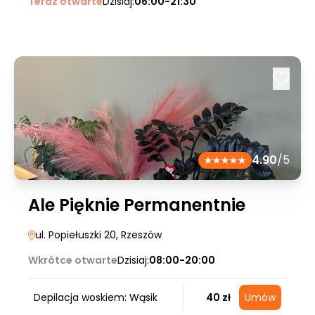
Teraz otwarte
Dzisiaj:
06:00-21:30
4.90
/5
Ale Pięknie Permanentnie
ul. Popiełuszki 20
, Rzeszów
Wkrótce otwarte
Dzisiaj:
08:00-20:00
Depilacja woskiem: Wąsik
40 zł
Umów