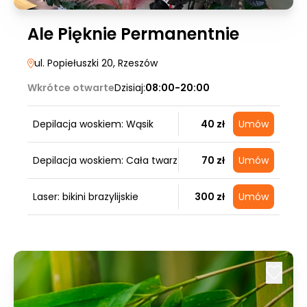
Ale Pięknie Permanentnie
ul. Popiełuszki 20
, Rzeszów
Wkrótce otwarte
Dzisiaj:
08:00-20:00
Depilacja woskiem: Wąsik
40 zł
Umów
Depilacja woskiem: Cała twarz
70 zł
Umów
Laser: bikini brazylijskie
300 zł
Umów