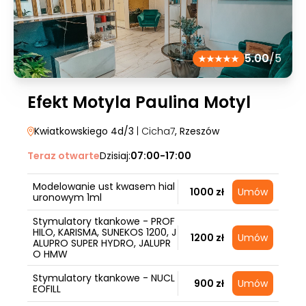
5.00
/5
Efekt Motyla Paulina Motyl
Kwiatkowskiego 4d/3
| Cicha7
, Rzeszów
Teraz otwarte
Dzisiaj:
07:00-17:00
Modelowanie ust kwasem hial
1000 zł
Umów
uronowym 1ml
Stymulatory tkankowe - PROF
HILO, KARISMA, SUNEKOS 1200, J
1200 zł
Umów
ALUPRO SUPER HYDRO, JALUPR
O HMW
Stymulatory tkankowe - NUCL
900 zł
Umów
EOFILL