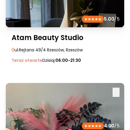
5.00
/5
Atam Beauty Studio
ul.Rejtana 49/4 Rzeszów
, Rzeszów
Teraz otwarte
Dzisiaj:
06:00-21:30
4.90
/5