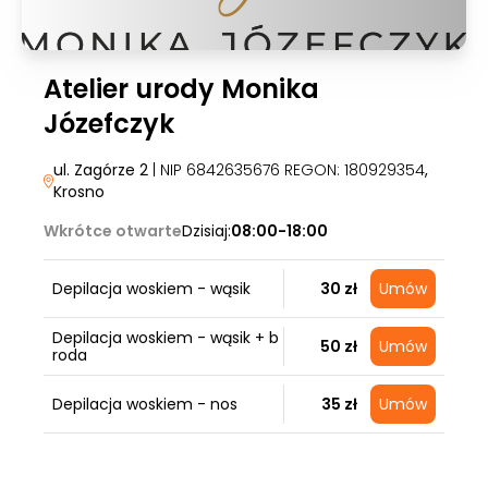
Atelier urody Monika
Józefczyk
ul. Zagórze 2
| NIP 6842635676 REGON: 180929354
,
Krosno
Wkrótce otwarte
Dzisiaj:
08:00-18:00
Depilacja woskiem - wąsik
30 zł
Umów
Depilacja woskiem - wąsik + b
50 zł
Umów
roda
Depilacja woskiem - nos
35 zł
Umów