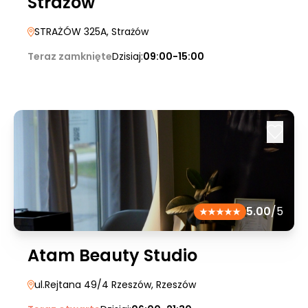
Strażów
STRAŻÓW 325A
, Strażów
Teraz zamknięte
Dzisiaj:
09:00-15:00
5.00
/5
Atam Beauty Studio
ul.Rejtana 49/4 Rzeszów
, Rzeszów