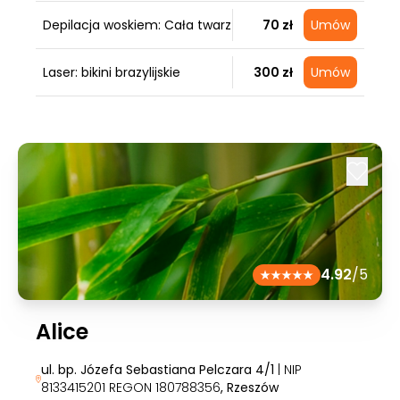
Depilacja woskiem: Cała twarz
70 zł
Umów
Laser: bikini brazylijskie
300 zł
Umów
4.92
/5
Alice
ul. bp. Józefa Sebastiana Pelczara 4/1
| NIP
8133415201 REGON 180788356
, Rzeszów