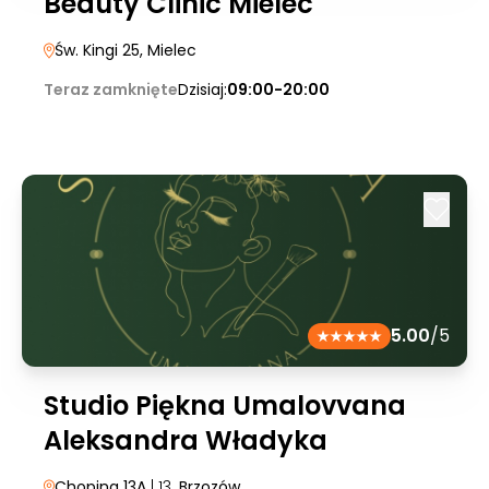
Beauty Clinic Mielec
Św. Kingi 25
, Mielec
Teraz zamknięte
Dzisiaj:
09:00-20:00
5.00
/5
Studio Piękna Umalovvana
Aleksandra Władyka
Chopina 13A
| 13
, Brzozów