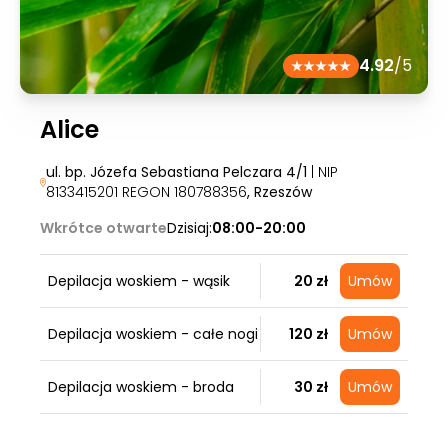
4.92
/5
Alice
ul. bp. Józefa Sebastiana Pelczara 4/1
| NIP
8133415201 REGON 180788356
, Rzeszów
Wkrótce otwarte
Dzisiaj:
08:00-20:00
Depilacja woskiem - wąsik
20 zł
Umów
Depilacja woskiem - całe nogi
120 zł
Umów
Depilacja woskiem - broda
30 zł
Umów