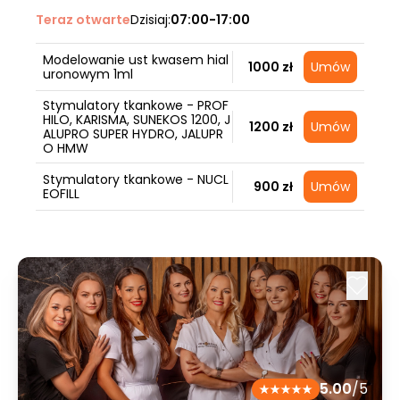
Teraz otwarte
Dzisiaj:
07:00-17:00
Modelowanie ust kwasem hial
1000 zł
Umów
uronowym 1ml
Stymulatory tkankowe - PROF
HILO, KARISMA, SUNEKOS 1200, J
1200 zł
Umów
ALUPRO SUPER HYDRO, JALUPR
O HMW
Stymulatory tkankowe - NUCL
900 zł
Umów
EOFILL
5.00
/5