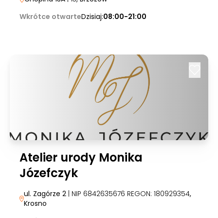
Wkrótce otwarte
Dzisiaj:
08:00-21:00
Atelier urody Monika
Józefczyk
ul. Zagórze 2
| NIP 6842635676 REGON: 180929354
,
Krosno