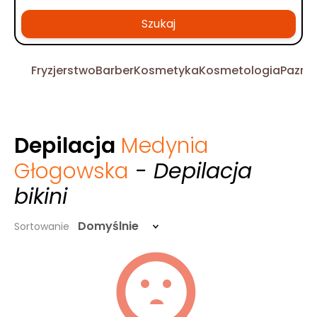
Szukaj
Fryzjerstwo
Barber
Kosmetyka
Kosmetologia
Pazno
Depilacja
Medynia
Głogowska
- Depilacja
bikini
Domyślnie
Sortowanie