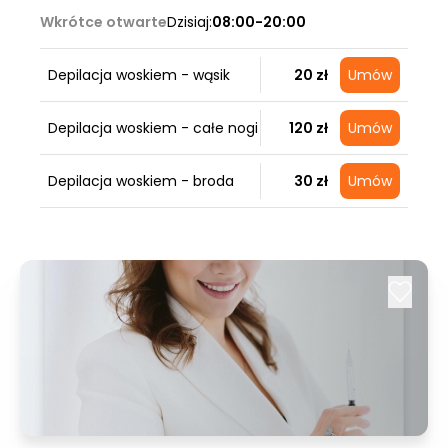
Wkrótce otwarte
Dzisiaj:
08:00-20:00
Depilacja woskiem - wąsik
20 zł
Umów
Depilacja woskiem - całe nogi
120 zł
Umów
Depilacja woskiem - broda
30 zł
Umów