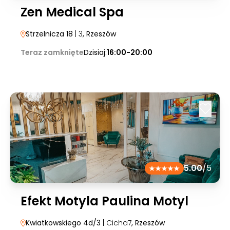
Zen Medical Spa
Strzelnicza 18
| 3
, Rzeszów
Teraz zamknięte
Dzisiaj:
16:00-20:00
5.00
/5
Efekt Motyla Paulina Motyl
Kwiatkowskiego 4d/3
| Cicha7
, Rzeszów