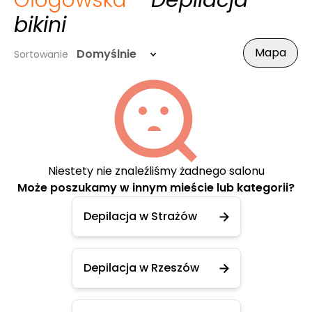
Głogowska
- Depilacja
bikini
Mapa
Domyślnie
Sortowanie
Niestety nie znaleźliśmy żadnego salonu
Może poszukamy w innym mieście lub kategorii?
Depilacja w Strażów
Depilacja w Rzeszów