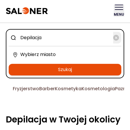
MENU
Szukaj
Fryzjerstwo
Barber
Kosmetyka
Kosmetologia
Pazno
Depilacja w Twojej okolicy