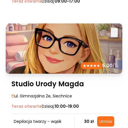
Teraz otwarte
Dzisiaj:
09:00-17:00
5.00
/5
Studio Urody Magda
ul. Gimnazjalna 2e
, Siechnice
Teraz otwarte
Dzisiaj:
10:00-19:00
Depilacja twarzy - wąsik
30 zł
Umów