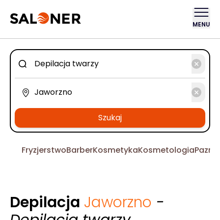
MENU
Szukaj
Fryzjerstwo
Barber
Kosmetyka
Kosmetologia
Pazno
Depilacja
Jaworzno
-