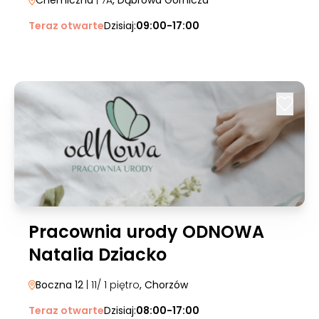
Chemiczna
| 7A
, Dąbrowa Górnicza
Teraz otwarte
Dzisiaj:
09:00-17:00
Pracownia urody ODNOWA
Natalia Dziacko
Boczna 12
| 11/ 1 piętro
, Chorzów
Teraz otwarte
Dzisiaj:
08:00-17:00