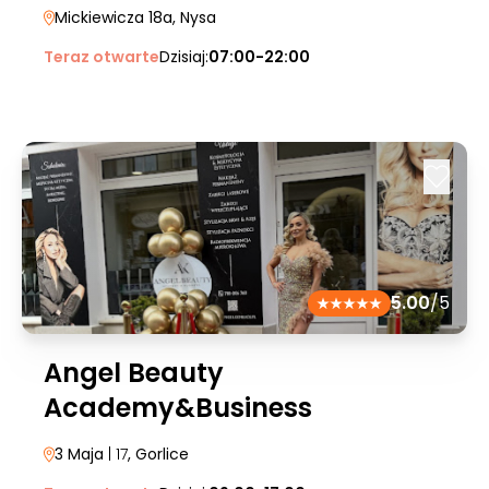
Mickiewicza 18a
, Nysa
Teraz otwarte
Dzisiaj:
07:00-22:00
5.00
/5
Angel Beauty
Academy&Business
3 Maja
| 17
, Gorlice