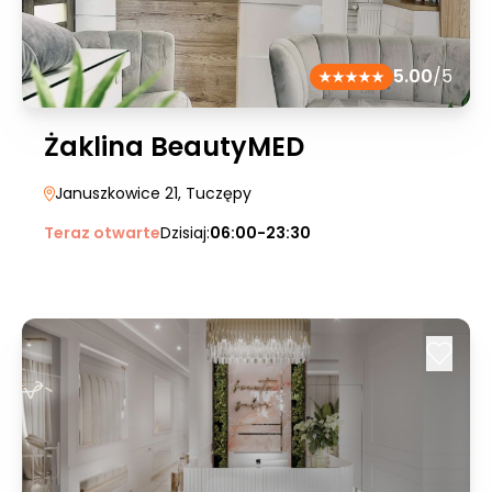
5.00
/5
Żaklina BeautyMED
Januszkowice 21
, Tuczępy
Teraz otwarte
Dzisiaj:
06:00-23:30