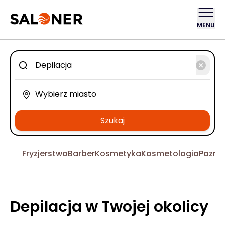
MENU
Szukaj
Fryzjerstwo
Barber
Kosmetyka
Kosmetologia
Pazno
Depilacja w Twojej okolicy