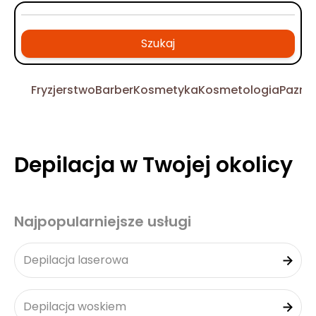
Szukaj
Fryzjerstwo
Barber
Kosmetyka
Kosmetologia
Pazno
Depilacja w Twojej okolicy
Najpopularniejsze usługi
Depilacja laserowa
Depilacja woskiem