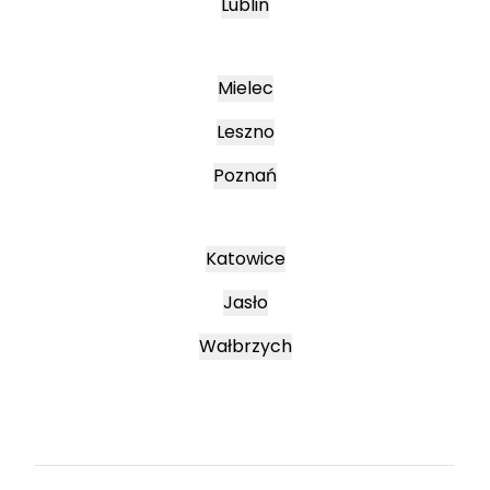
Lublin
Mielec
Leszno
Poznań
Katowice
Jasło
Wałbrzych