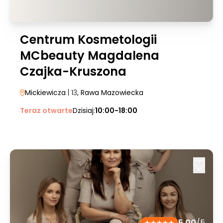
Centrum Kosmetologii
MCbeauty Magdalena
Czajka-Kruszona
Mickiewicza
| 13
, Rawa Mazowiecka
Teraz otwarte
Dzisiaj:
10:00-18:00
5.00
/5