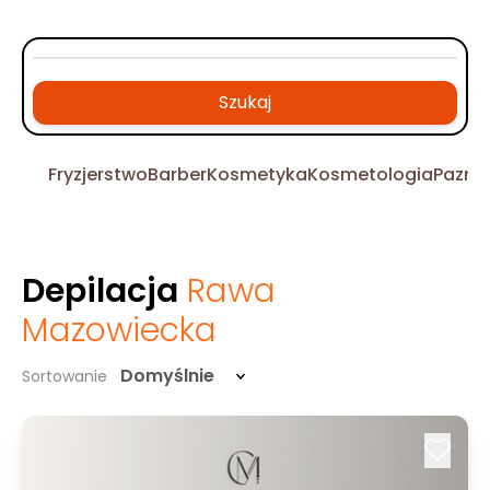
Szukaj
Fryzjerstwo
Barber
Kosmetyka
Kosmetologia
Pazno
Depilacja
Rawa
Mazowiecka
Domyślnie
Sortowanie