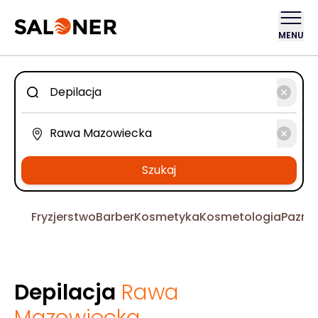
MENU
Szukaj
Fryzjerstwo
Barber
Kosmetyka
Kosmetologia
Pazno
Depilacja
Rawa