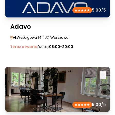
5.00
/5
Adavo
Al.Wyścigowa 14
| U7
, Warszawa
Teraz otwarte
Dzisiaj:
08:00-20:00
5.00
/5