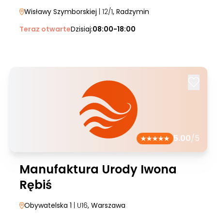
Wisławy Szymborskiej
| 12/1
, Radzymin
Teraz otwarte
Dzisiaj:
08:00-18:00
5.00
/5
Manufaktura Urody Iwona
Rębiś
Obywatelska 1
| U16
, Warszawa