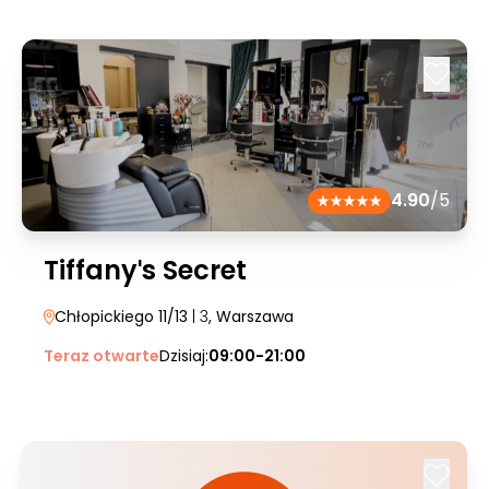
4.90
/5
Tiffanyˈs Secret
Chłopickiego 11/13
| 3
, Warszawa
Teraz otwarte
Dzisiaj:
09:00-21:00