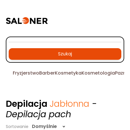
Szukaj
Fryzjerstwo
Barber
Kosmetyka
Kosmetologia
Pazno
Depilacja
Jabłonna
-
Depilacja pach
Domyślnie
Sortowanie