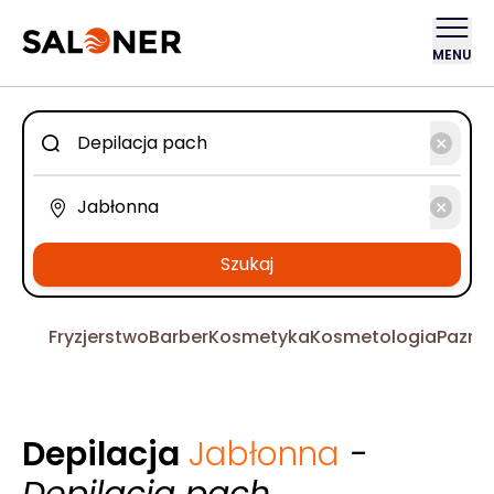
MENU
Szukaj
Fryzjerstwo
Barber
Kosmetyka
Kosmetologia
Pazno
Depilacja
Jabłonna
-