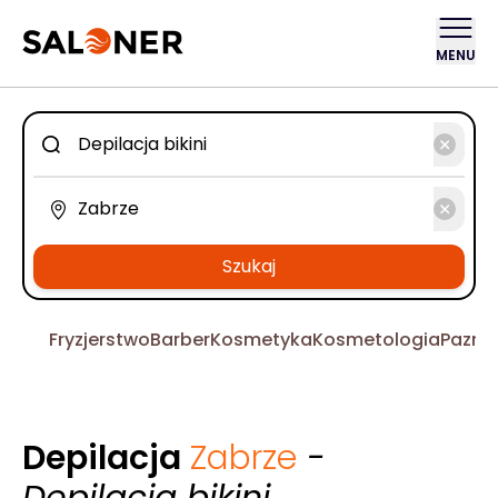
MENU
Szukaj
Fryzjerstwo
Barber
Kosmetyka
Kosmetologia
Pazno
Depilacja
Zabrze
-