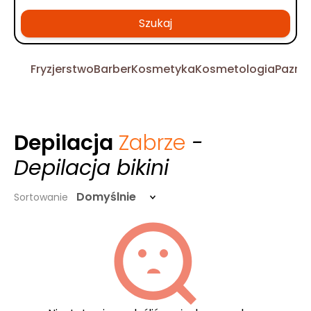
Szukaj
Fryzjerstwo
Barber
Kosmetyka
Kosmetologia
Pazno
Depilacja
Zabrze
-
Depilacja bikini
Domyślnie
Sortowanie