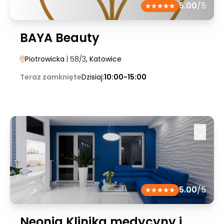
5.00
/5
BAYA Beauty
Piotrowicka
| 58/3
, Katowice
Teraz zamknięte
Dzisiaj:
10:00-15:00
5.00
/5
Neonia Klinika medycyny i