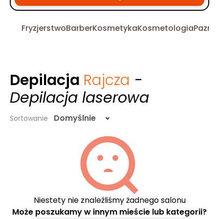
Fryzjerstwo
Barber
Kosmetyka
Kosmetologia
Pazno
Depilacja
Rajcza
-
Depilacja laserowa
Domyślnie
Sortowanie
Niestety nie znaleźliśmy żadnego salonu
Może poszukamy w innym mieście lub kategorii?