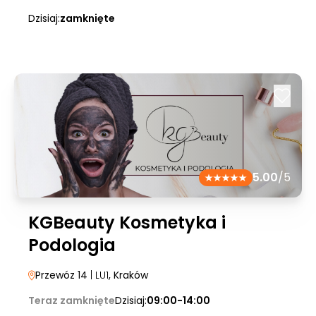
Dzisiaj:
zamknięte
5.00
/5
KGBeauty Kosmetyka i
Podologia
Przewóz 14
| LU1
, Kraków
Teraz zamknięte
Dzisiaj:
09:00-14:00