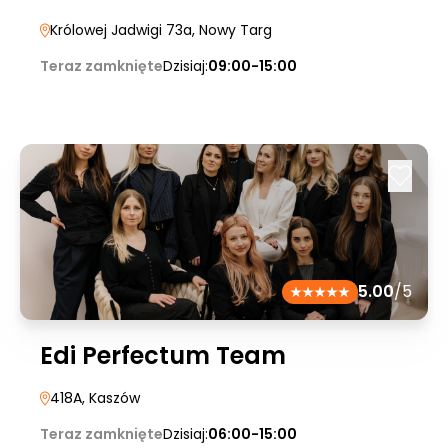
Królowej Jadwigi 73a
, Nowy Targ
Teraz zamknięte
Dzisiaj:
09:00-15:00
5.00
/5
Edi Perfectum Team
418A
, Kaszów
Teraz zamknięte
Dzisiaj:
06:00-15:00