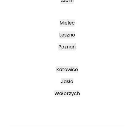
Lublin
Mielec
Leszno
Poznań
Katowice
Jasło
Wałbrzych