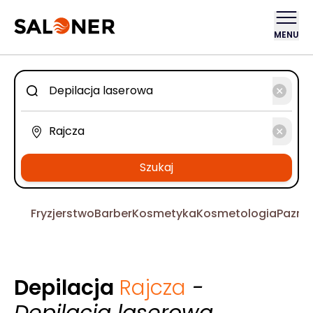
MENU
Szukaj
Fryzjerstwo
Barber
Kosmetyka
Kosmetologia
Pazno
Depilacja
Rajcza
-