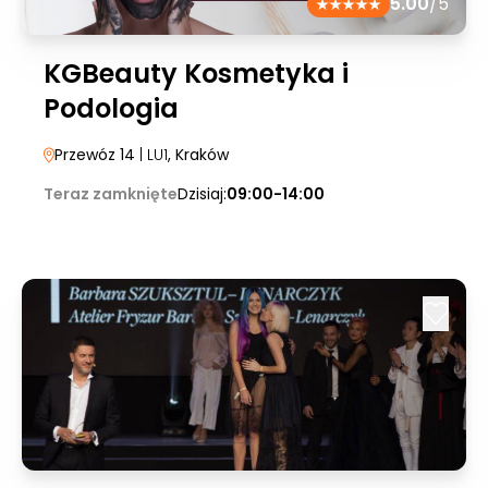
5.00
/5
KGBeauty Kosmetyka i
Podologia
Przewóz 14
| LU1
, Kraków
Teraz zamknięte
Dzisiaj:
09:00-14:00