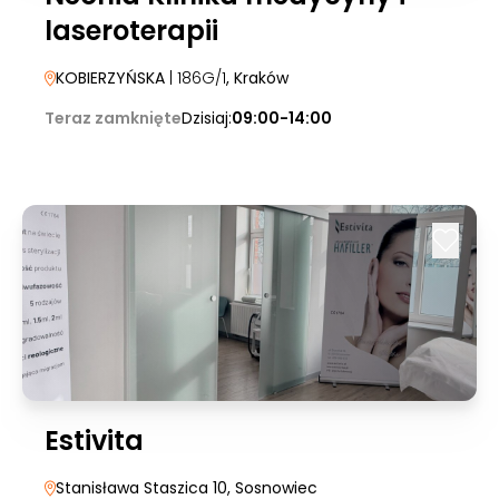
laseroterapii
KOBIERZYŃSKA
| 186G/1
, Kraków
Teraz zamknięte
Dzisiaj:
09:00-14:00
Estivita
Stanisława Staszica 10
, Sosnowiec