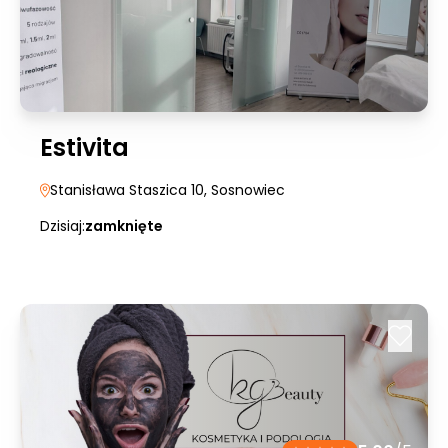
Estivita
Stanisława Staszica 10
, Sosnowiec
Dzisiaj:
zamknięte