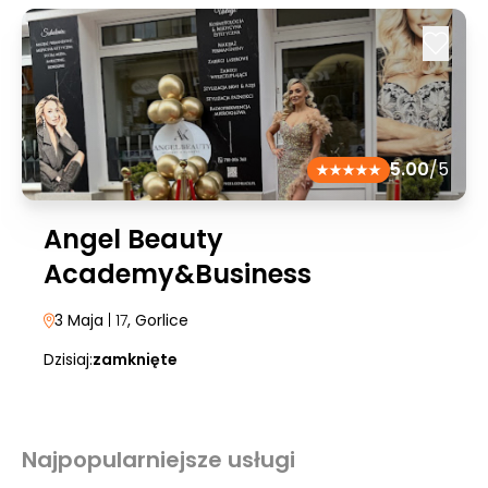
5.00
/5
Angel Beauty
Academy&Business
3 Maja
| 17
, Gorlice
Dzisiaj:
zamknięte
Najpopularniejsze usługi