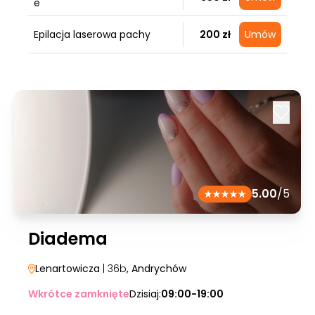
e
Epilacja laserowa pachy
200 zł
Umów
5.00
/5
Diadema
Lenartowicza
| 36b
, Andrychów
Wkrótce zamknięte
Dzisiaj:
09:00-19:00