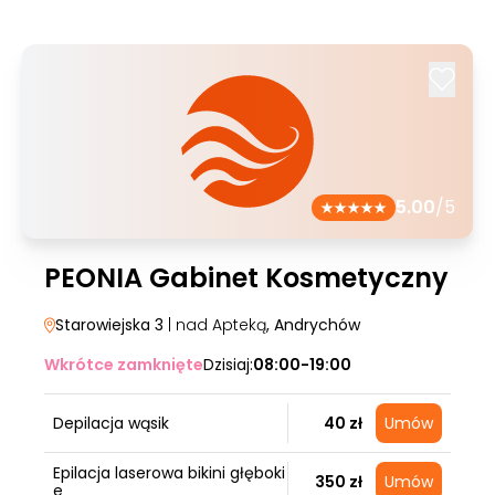
5.00
/5
PEONIA Gabinet Kosmetyczny
Starowiejska 3
| nad Apteką
, Andrychów
Wkrótce zamknięte
Dzisiaj:
08:00-19:00
Depilacja wąsik
40 zł
Umów
Epilacja laserowa bikini głęboki
350 zł
Umów
e