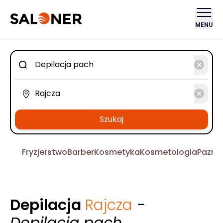
MENU
Szukaj
Fryzjerstwo
Barber
Kosmetyka
Kosmetologia
Pazno
Depilacja
Rajcza
-