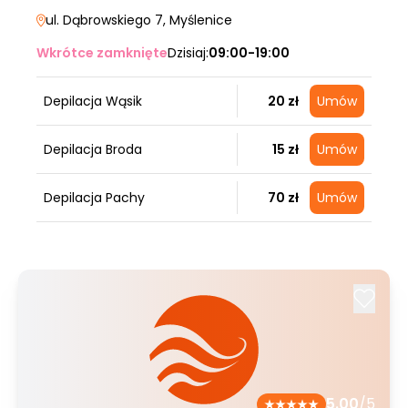
ul. Dąbrowskiego 7
, Myślenice
Wkrótce zamknięte
Dzisiaj:
09:00-19:00
Depilacja Wąsik
20 zł
Umów
Depilacja Broda
15 zł
Umów
Depilacja Pachy
70 zł
Umów
5.00
/5