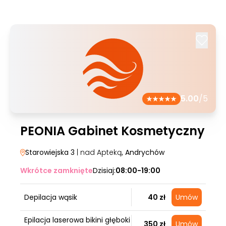
5.00
/5
PEONIA Gabinet Kosmetyczny
Starowiejska 3
| nad Apteką
, Andrychów
Wkrótce zamknięte
Dzisiaj:
08:00-19:00
Depilacja wąsik
40 zł
Umów
Epilacja laserowa bikini głęboki
350 zł
Umów