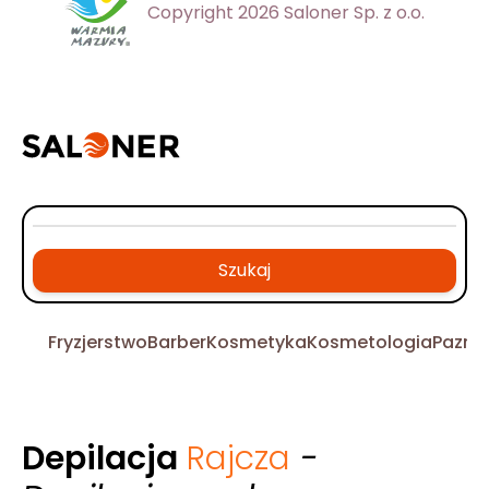
Copyright 2026 Saloner Sp. z o.o.
Szukaj
Fryzjerstwo
Barber
Kosmetyka
Kosmetologia
Pazno
Depilacja
Rajcza
-