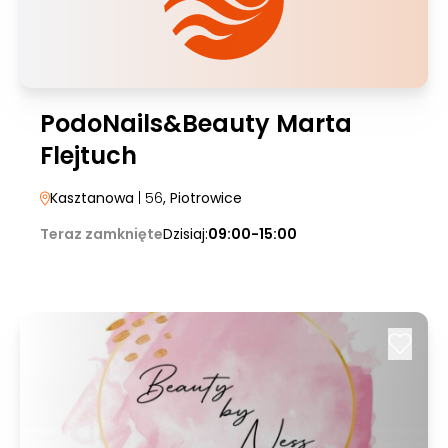
PodoNails&Beauty Marta
Flejtuch
Kasztanowa
| 56
, Piotrowice
Teraz zamknięte
Dzisiaj:
09:00-15:00