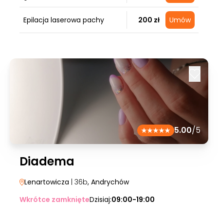
Epilacja laserowa pachy
200 zł
Umów
5.00
/5
Diadema
Lenartowicza
| 36b
, Andrychów
Wkrótce zamknięte
Dzisiaj:
09:00-19:00