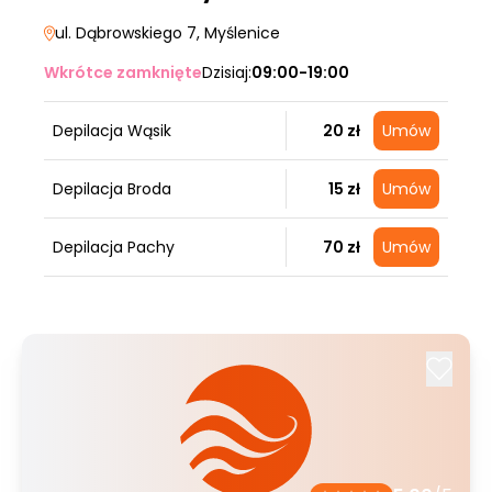
ul. Dąbrowskiego 7
, Myślenice
Wkrótce zamknięte
Dzisiaj:
09:00-19:00
Depilacja Wąsik
20 zł
Umów
Depilacja Broda
15 zł
Umów
Depilacja Pachy
70 zł
Umów