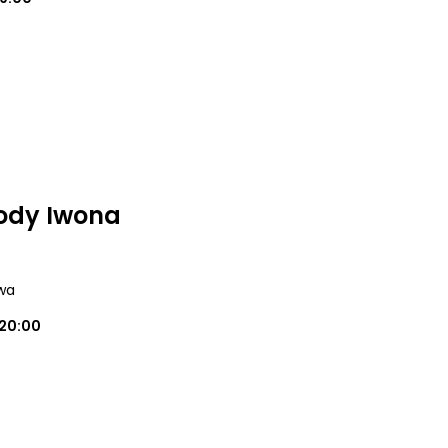
ody Iwona
wa
20:00