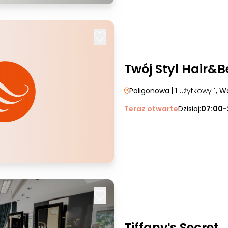
Twój Styl Hair&
Poligonowa
| 1 użytkowy 1
, W
Teraz otwarte
Dzisiaj:
07:00-
Tiffanyˈs Secret