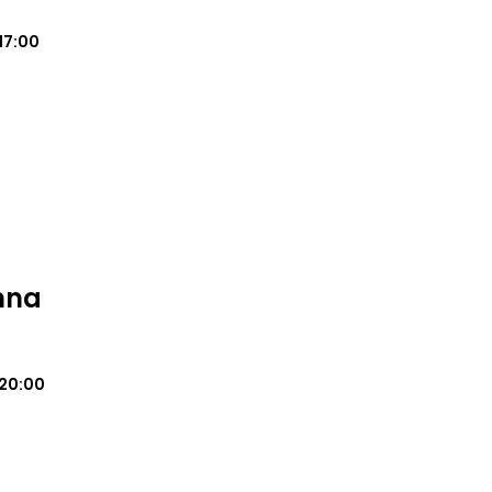
17:00
nna
20:00