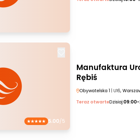
Manufaktura Ur
Rębiś
Obywatelska 1
| U16
, Warsza
Teraz otwarte
Dzisiaj:
09:00-
5.00
/5