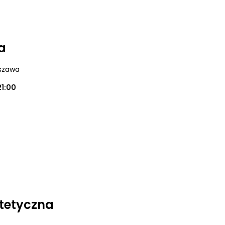
a
szawa
21:00
tetyczna