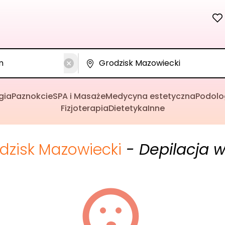
gia
Paznokcie
SPA i Masaże
Medycyna estetyczna
Podolo
Fizjoterapia
Dietetyka
Inne
dzisk Mazowiecki
- Depilacja 