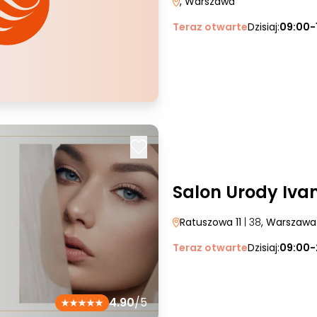
, Warszawa
Teraz otwarte
Dzisiaj:
09:00-
Salon Urody Iva
Ratuszowa 11
| 38
, Warszawa
Teraz otwarte
Dzisiaj:
09:00-
4.90
/5