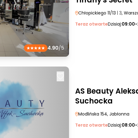
Chłopickiego 11/13
| 3
, Wars
Teraz otwarte
Dzisiaj:
09:00-
4.90
/5
AS Beauty Aleks
Suchocka
Modlińska 154
, Jabłonna
Teraz otwarte
Dzisiaj:
08:00-