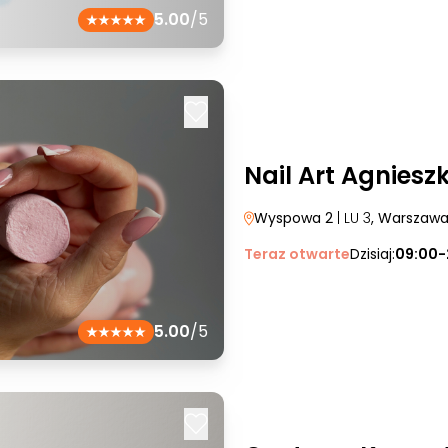
5.00
/5
Nail Art Agnies
Wyspowa 2
| LU 3
, Warszaw
Teraz otwarte
Dzisiaj:
09:00-
5.00
/5