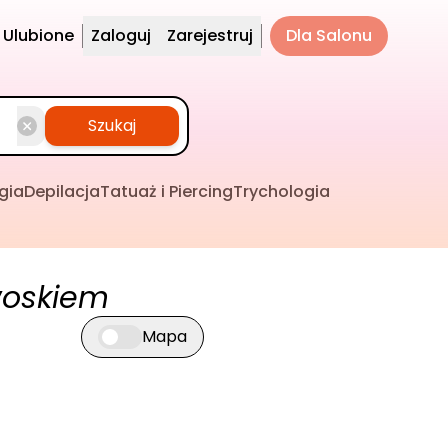
Ulubione
Zaloguj
Zarejestruj
Dla Salonu
Szukaj
gia
Depilacja
Tatuaż i Piercing
Trychologia
woskiem
Mapa
Przełącz widok mapy