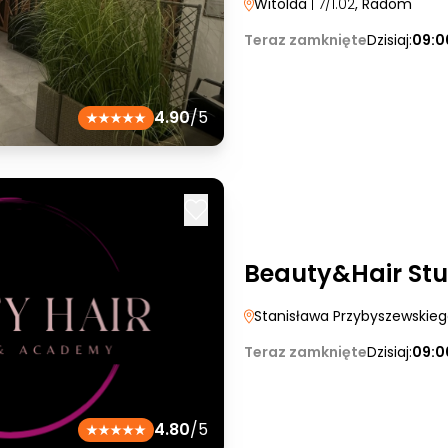
Witolda
| 7/1.02
, Radom
Teraz zamknięte
Dzisiaj:
09:0
4.90
/5
Beauty&Hair St
Stanisława Przybyszewskie
Teraz zamknięte
Dzisiaj:
09:0
4.80
/5