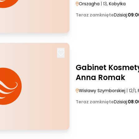
Orszagha
| 13
, Kobyłka
Teraz zamknięte
Dzisiaj:
09:0
Gabinet Kosmety
Anna Romak
Wisławy Szymborskiej
| 12/1
,
Teraz zamknięte
Dzisiaj:
08:0