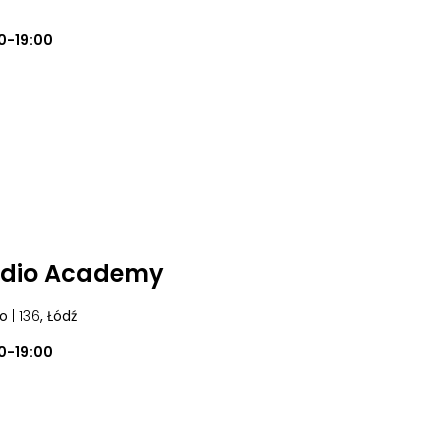
0-19:00
udio Academy
go
| 136
, Łódź
0-19:00