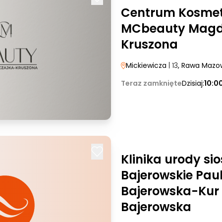
Centrum Kosmet
MCbeauty Magd
Kruszona
Mickiewicza
| 13
, Rawa Mazo
Teraz zamknięte
Dzisiaj:
10:0
Klinika urody sio
Bajerowskie Pau
Bajerowska-Kur
Bajerowska