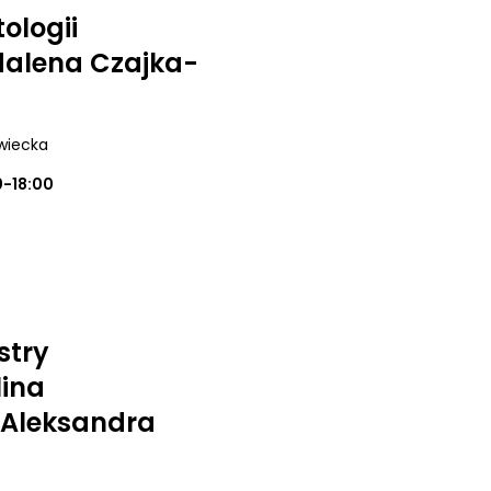
ologii
alena Czajka-
wiecka
0-18:00
stry
lina
 Aleksandra