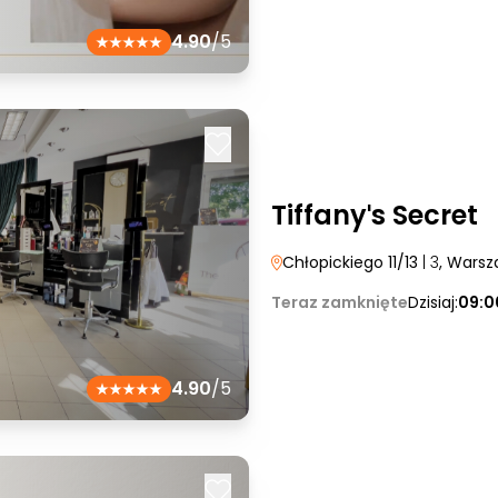
4.90
/5
Tiffanyˈs Secret
Chłopickiego 11/13
| 3
, Wars
Teraz zamknięte
Dzisiaj:
09:0
4.90
/5