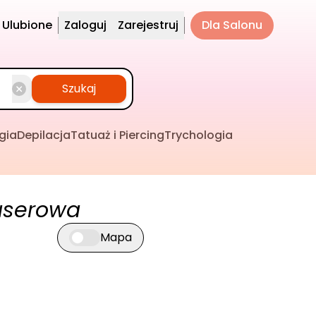
Ulubione
Zaloguj
Zarejestruj
Dla Salonu
Szukaj
gia
Depilacja
Tatuaż i Piercing
Trychologia
laserowa
Mapa
Przełącz widok mapy