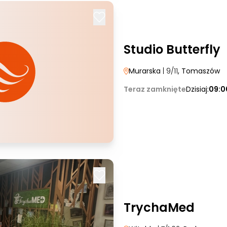
Studio Butterfly
Murarska
| 9/11
, Tomaszów
Teraz zamknięte
Dzisiaj:
09:0
TrychaMed