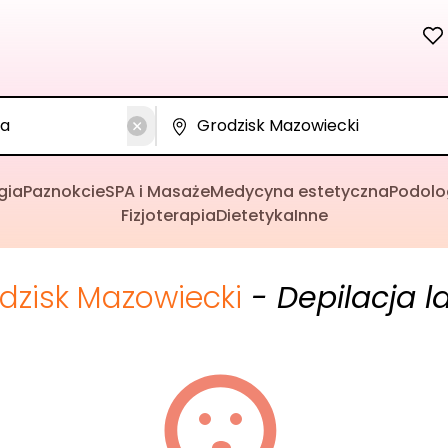
gia
Paznokcie
SPA i Masaże
Medycyna estetyczna
Podolo
Fizjoterapia
Dietetyka
Inne
dzisk Mazowiecki
- Depilacja 