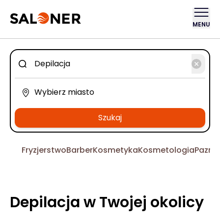
MENU
Szukaj
Fryzjerstwo
Barber
Kosmetyka
Kosmetologia
Pazno
Depilacja w Twojej okolicy