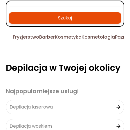
Szukaj
Fryzjerstwo
Barber
Kosmetyka
Kosmetologia
Pazno
Depilacja w Twojej okolicy
Najpopularniejsze usługi
Depilacja laserowa
Depilacja woskiem