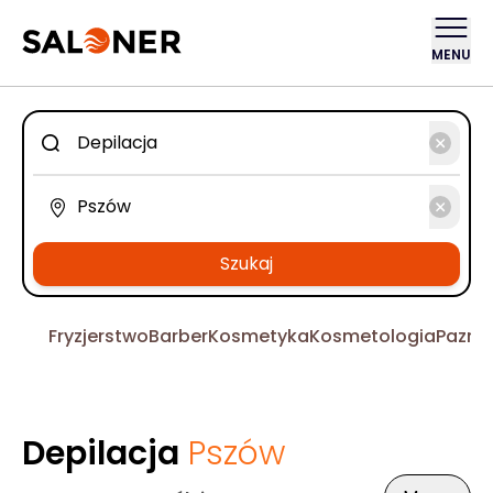
MENU
Szukaj
Fryzjerstwo
Barber
Kosmetyka
Kosmetologia
Pazno
Depilacja
Pszów