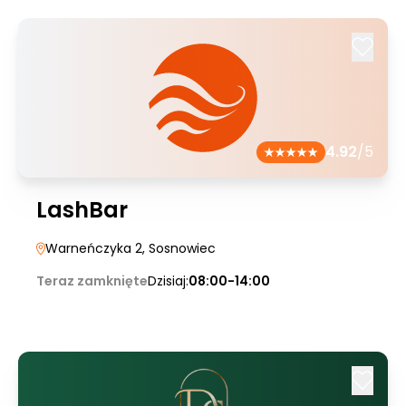
4.92
/5
LashBar
Warneńczyka 2
, Sosnowiec
Teraz zamknięte
Dzisiaj:
08:00-14:00