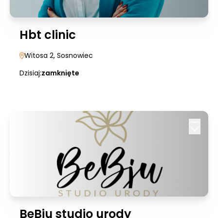
Hbt clinic
Witosa 2
, Sosnowiec
Dzisiaj:
zamknięte
BeBju studio urody