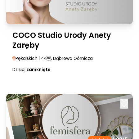
COCO Studio Urody Anety
Zaręby
Pękalskich
| 44
, Dąbrowa Górnicza
Dzisiaj:
zamknięte