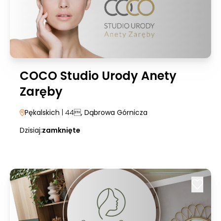
COCO Studio Urody Anety
Zaręby
Pękalskich
| 44
, Dąbrowa Górnicza
Dzisiaj:
zamknięte