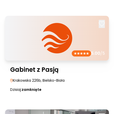
5.00
/5
Gabinet z Pasją
Krakowska 226b
, Bielsko-Biała
Dzisiaj:
zamknięte