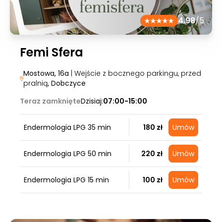
4.98
/5
Femi Sfera
Mostowa, 16a
| Wejście z bocznego parkingu, przed
pralnią
, Dobczyce
Teraz zamknięte
Dzisiaj:
07:00-15:00
Endermologia LPG 35 min
180 zł
Umów
Endermologia LPG 50 min
220 zł
Umów
Endermologia LPG 15 min
100 zł
Umów