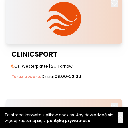
CLINICSPORT
Os. Westerplatte
| 27
, Tarnów
Teraz otwarte
Dzisiaj:
06:00-22:00
Ta strona korzysta z plików cookies. Aby dowiedzieć się
więcej zapoznaj się z
polityką prywatności