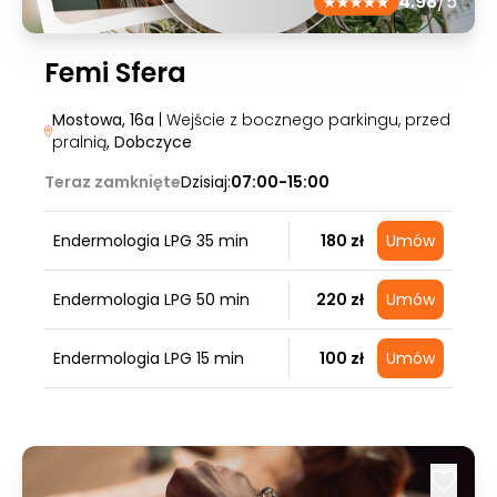
4.98
/5
Femi Sfera
Mostowa, 16a
| Wejście z bocznego parkingu, przed
pralnią
, Dobczyce
Teraz zamknięte
Dzisiaj:
07:00-15:00
Endermologia LPG 35 min
180 zł
Umów
Endermologia LPG 50 min
220 zł
Umów
Endermologia LPG 15 min
100 zł
Umów