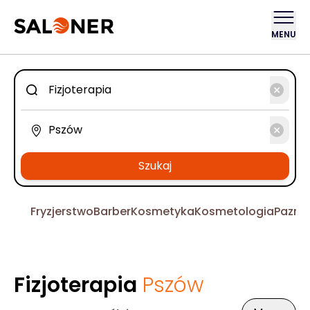
MENU
Szukaj
Fryzjerstwo
Barber
Kosmetyka
Kosmetologia
Pazno
Fizjoterapia
Pszów