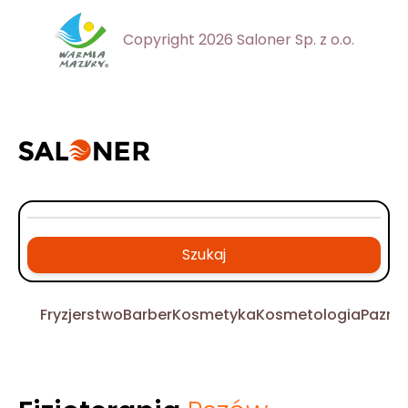
Copyright 2026 Saloner Sp. z o.o.
Szukaj
Fryzjerstwo
Barber
Kosmetyka
Kosmetologia
Pazno