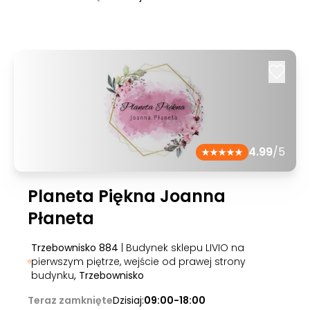
4.99
/5
Planeta Piękna Joanna
Płaneta
Trzebownisko 884
| Budynek sklepu LIVIO na
pierwszym piętrze, wejście od prawej strony
budynku
, Trzebownisko
Teraz zamknięte
Dzisiaj:
09:00-18:00