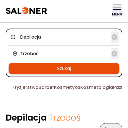
MENU
Szukaj
Fryzjerstwo
Barber
Kosmetyka
Kosmetologia
Pazno
Depilacja
Trzeboś