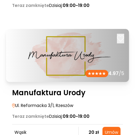
Teraz zamknięte
Dzisiaj:
09:00-19:00
4.97
/5
Manufaktura Urody
Ul. Reformacka 3/1
, Rzeszów
Teraz zamknięte
Dzisiaj:
09:00-19:00
Wąsik
20 zł
Umów