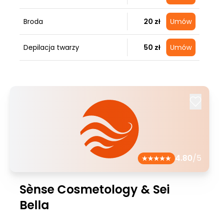
Broda
20 zł
Umów
Depilacja twarzy
50 zł
Umów
4.80
/5
Sènse Cosmetology & Sei
Bella