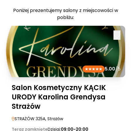
Poniżej prezentujemy salony z miejscowości w
pobliżu:
5.00
/5
Salon Kosmetyczny KĄCIK
URODY Karolina Grendysa
Strażów
STRAŻÓW 325A
, Strażów
Teraz zamknięte
Dzisiaj:
09:00-20:00