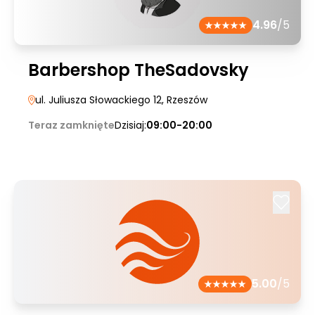
4.96
/5
Barbershop TheSadovsky
ul. Juliusza Słowackiego 12
, Rzeszów
Teraz zamknięte
Dzisiaj:
09:00-20:00
5.00
/5