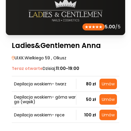
5.00
/5
Ladies&Gentlemen Anna
Ul.KK.Wielkiego 59
, Olkusz
Teraz otwarte
Dzisiaj:
11:00-19:00
Depilacja woskiem- twarz
80 zł
Umów
Depilacja woskiem- górna war
50 zł
Umów
ga (wąsik)
Depilacja woskiem- ręce
100 zł
Umów