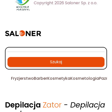
Copyright 2026 Saloner Sp. z o.o.
Szukaj
Fryzjerstwo
Barber
Kosmetyka
Kosmetologia
Pazno
Depilacja
Zator
- Depilacja