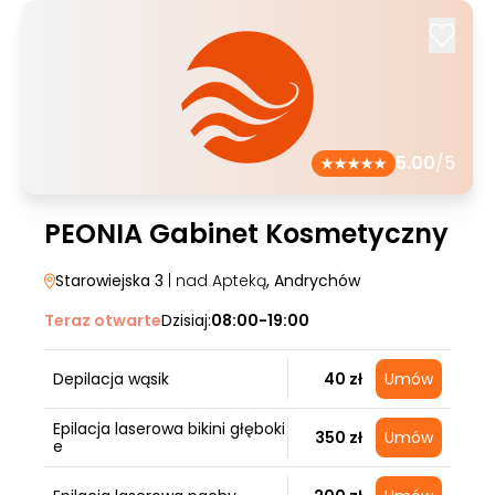
5.00
/5
PEONIA Gabinet Kosmetyczny
Starowiejska 3
| nad Apteką
, Andrychów
Teraz otwarte
Dzisiaj:
08:00-19:00
Depilacja wąsik
40 zł
Umów
Epilacja laserowa bikini głęboki
350 zł
Umów
e