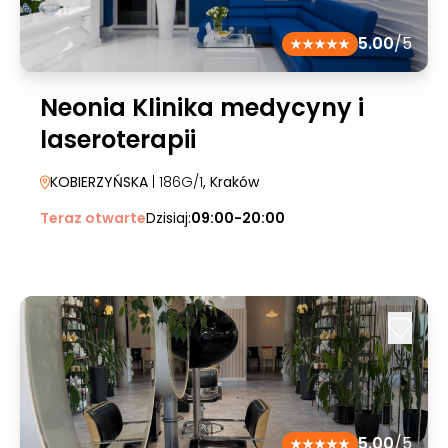
5.00
/5
Neonia Klinika medycyny i
laseroterapii
KOBIERZYŃSKA
| 186G/1
, Kraków
Teraz otwarte
Dzisiaj:
09:00-20:00
5.00
/5