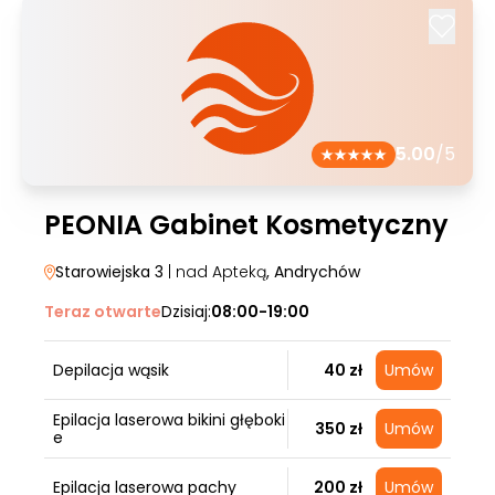
5.00
/5
PEONIA Gabinet Kosmetyczny
Starowiejska 3
| nad Apteką
, Andrychów
Teraz otwarte
Dzisiaj:
08:00-19:00
Depilacja wąsik
40 zł
Umów
Epilacja laserowa bikini głęboki
350 zł
Umów
e
Epilacja laserowa pachy
200 zł
Umów