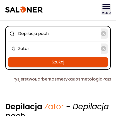
MENU
Szukaj
Fryzjerstwo
Barber
Kosmetyka
Kosmetologia
Pazno
Depilacja
Zator
- Depilacja