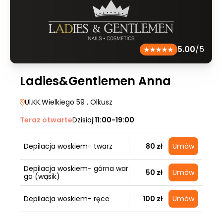
5.00
/5
Ladies&Gentlemen Anna
Ul.KK.Wielkiego 59
, Olkusz
Teraz otwarte
Dzisiaj:
11:00-19:00
Depilacja woskiem- twarz
80 zł
Umów
Depilacja woskiem- górna war
50 zł
Umów
ga (wąsik)
Depilacja woskiem- ręce
100 zł
Umów