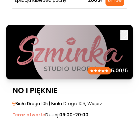
Epilacja laserowa pachy
200 zł
Umów
5.00
/5
NO I PIĘKNIE
Biała Droga 105
| Biała Droga 105
, Wieprz
Teraz otwarte
Dzisiaj:
09:00-20:00