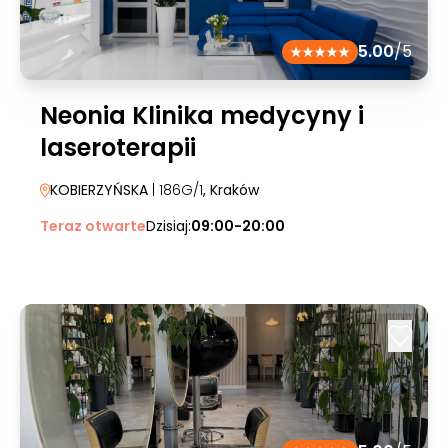
5.00
/5
Neonia Klinika medycyny i
laseroterapii
KOBIERZYŃSKA
| 186G/1
, Kraków
Teraz otwarte
Dzisiaj:
09:00-20:00