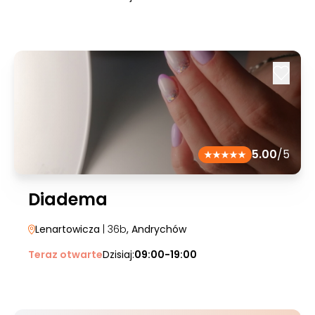
5.00
/5
Diadema
Lenartowicza
| 36b
, Andrychów
Teraz otwarte
Dzisiaj:
09:00-19:00