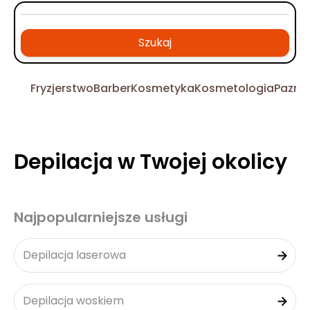
Szukaj
Fryzjerstwo
Barber
Kosmetyka
Kosmetologia
Pazno
Depilacja w Twojej okolicy
Najpopularniejsze usługi
Depilacja laserowa
Depilacja woskiem