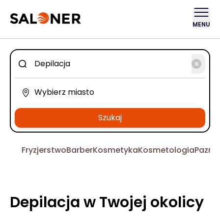
MENU
Szukaj
Fryzjerstwo
Barber
Kosmetyka
Kosmetologia
Pazno
Depilacja w Twojej okolicy