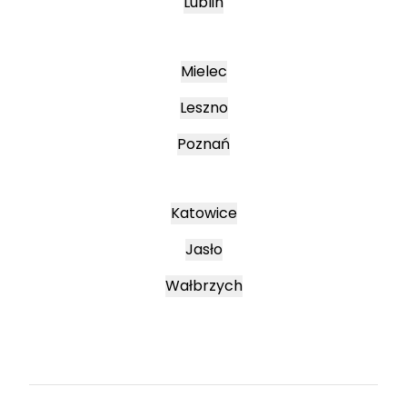
Lublin
Mielec
Leszno
Poznań
Katowice
Jasło
Wałbrzych