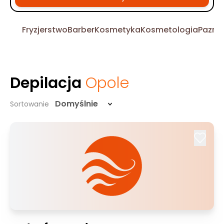
Fryzjerstwo
Barber
Kosmetyka
Kosmetologia
Pazno
Depilacja
Opole
Domyślnie
Sortowanie