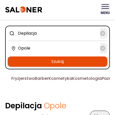
MENU
Szukaj
Fryzjerstwo
Barber
Kosmetyka
Kosmetologia
Pazno
Depilacja
Opole